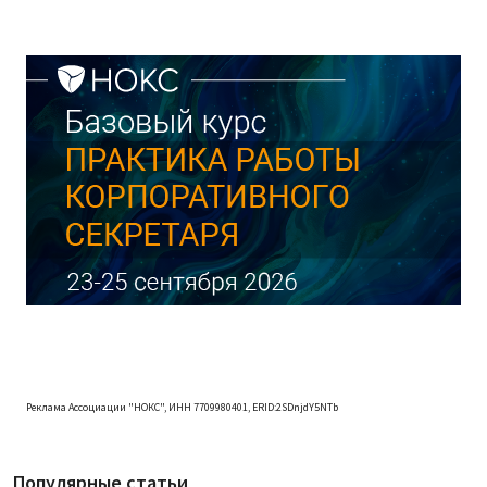
Реклама Ассоциации "НОКС", ИНН 7709980401, ERID:2SDnjdY5NTb
Популярные статьи