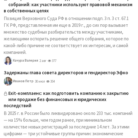
собраний: как участники используют правовой механизм
в собственных целях
Позиция Верховного Суда РФ в отношении подп. 3 п. 3 ст. 67.1
ГК РФ, представленная им еще в 2019 г., до сих пор вызывает
множество судебных разбирательств между участниками,
желающими оспорить решение общего собрания, которое по
какой-либо причине не соответствует их интересам, и самой
компанией.
Качура Валерия
2 авг
377
Задержаны глава совета директоров и гендиректор Эфко
Иванов Петр
30 июл
354
Exit-комплаенс: как подготовить компанию к закрытию
или продаже без финансовых и юридических
последствий
В 2025 г. в России было ликвидировано около 233 тыс. компаний
— на 15% больше, чем годом ранее, при минимальном
количестве новых регистраций за последние 14 лет. За этими
цифрами — три устойчивые группы причин: экономические