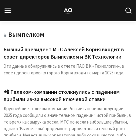
Вымпелком
Вход
Регистрация
#
Бывший президент МТС Алексей Корня входит в
Новости
совет директоров Вымпелком и ВК Технологий
Эти данные обнаружились в отчете ПАО ВК «Технологии», в
Статьи
совет директоров которого Корня входит с марта 2025 года.
Авторы
📲 Телеком-компании столкнулись с падением
Архив
прибыли из-за высокой ключевой ставки
Крупнейшие телеком-компании России в первом полугодии
База знаний
2025 года сообщили о значительном падении чистой прибыли, в
то время как выручка росла. МТС понесла наибольшие убытки,
Подписка
однако 'Вымпелком' продемонстрировал значительный рост
прибыли. Инвестиции у операторов либо сокращаются, либо