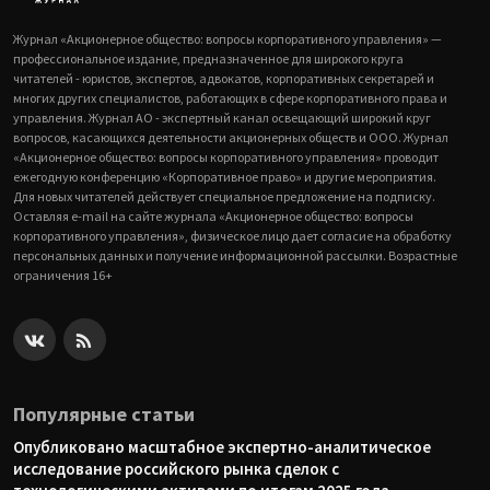
Журнал «Акционерное общество: вопросы корпоративного управления» —
профессиональное издание, предназначенное для широкого круга
читателей - юристов, экспертов, адвокатов, корпоративных секретарей и
многих других специалистов, работающих в сфере корпоративного права и
управления. Журнал АО - экспертный канал освещающий широкий круг
вопросов, касающихся деятельности акционерных обществ и ООО. Журнал
«Акционерное общество: вопросы корпоративного управления» проводит
ежегодную конференцию «Корпоративное право» и другие мероприятия.
Для новых читателей действует специальное предложение на подписку.
Оставляя e-mail на сайте журнала «Акционерное общество: вопросы
корпоративного управления», физическое лицо дает согласие на обработку
персональных данных и получение информационной рассылки. Возрастные
ограничения 16+
Популярные статьи
Опубликовано масштабное экспертно-аналитическое
исследование российского рынка сделок с