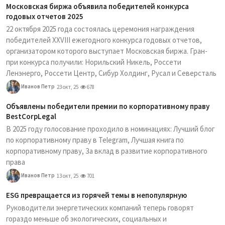
Московская биржа объявила победителей конкурса
годовых отчетов 2025
22 октября 2025 года состоялась церемония награждения
победителей XXVIII ежегодного конкурса годовых отчетов,
организатором которого выступает Московская биржа. Гран-
при конкурса получили: Норильский Никель, Россети
Ленэнерго, Россети Центр, Сибур Холдинг, Русал и Северсталь
Иванов Петр
23 окт, 25
678
Объявлены победители премии по корпоративному праву
BestCorpLegal
В 2025 году голосование проходило в номинациях: Лучший блог
по корпоративному праву в Telegram, Лучшая книга по
корпоративному праву, За вклад в развитие корпоративного
права
Иванов Петр
13 окт, 25
701
ESG превращается из горячей темы в непопулярную
Руководители энергетических компаний теперь говорят
гораздо меньше об экологических, социальных и