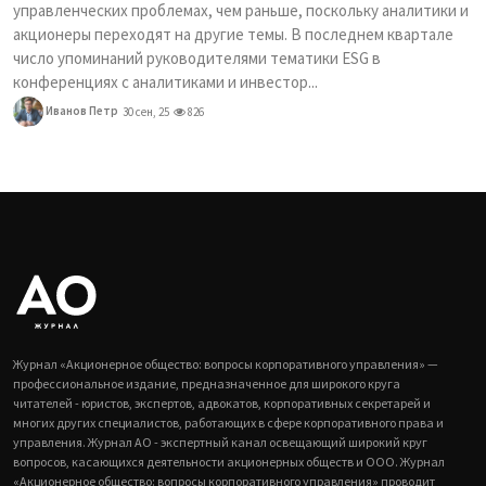
управленческих проблемах, чем раньше, поскольку аналитики и
акционеры переходят на другие темы. В последнем квартале
число упоминаний руководителями тематики ESG в
конференциях с аналитиками и инвестор...
Иванов Петр
30 сен, 25
826
Журнал «Акционерное общество: вопросы корпоративного управления» —
профессиональное издание, предназначенное для широкого круга
читателей - юристов, экспертов, адвокатов, корпоративных секретарей и
многих других специалистов, работающих в сфере корпоративного права и
управления. Журнал АО - экспертный канал освещающий широкий круг
вопросов, касающихся деятельности акционерных обществ и ООО. Журнал
«Акционерное общество: вопросы корпоративного управления» проводит