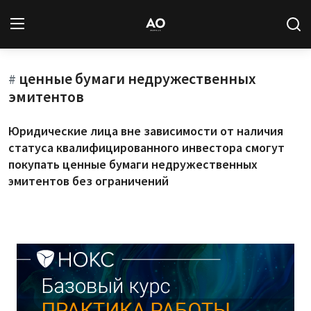
ценные бумаги недружественных
Вход
Регистрация
#
эмитентов
Новости
Юридические лица вне зависимости от наличия
статуса квалифицированного инвестора смогут
Статьи
покупать ценные бумаги недружественных
эмитентов без ограничений
Авторы
Архив
База знаний
Подписка