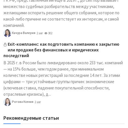
ГК РФ, представленная им еще в 2019 г., до сих пор вызывает
множество судебных разбирательств между участниками,
желающими оспорить решение общего собрания, которое по
какой-либо причине не соответствует их интересам, и самой
компанией.
Качура Валерия
2 авг
302
Exit-комплаенс: как подготовить компанию к закрытию
или продаже без финансовых и юридических
последствий
В 2025 г. в России было ликвидировано около 233 тыс. компаний
— на 15% больше, чем годом ранее, при минимальном
количестве новых регистраций за последние 14 лет. За этими
цифрами — три устойчивые группы причин: экономические
(ключевая ставка, падение покупательной способности,
отраслевые кризисы), д...
Рогова Ксения
2 авг
Рекомендуемые статьи