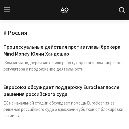
Россия
Вход
Регистрация
#
Процессуальные действия против главы брокера
Новости
Mind Money Юлии Хандошко
.Компания подчеркивает свою работу под надзором кипрского
Статьи
регулятора и продолжение деятельности.
Авторы
Евросоюз обсуждает поддержку Euroclear после
Архив
решения российского суда
ЕС на начальной стадии обсуждает помощь Euroclear из-за
База знаний
решения российского суда о взыскании убытков от блокировки
активов.
Подписка