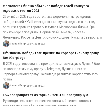
Московская биржа объявила победителей конкурса
годовых отчетов 2025
22 октября 2025 года состоялась церемония награждения
победителей XXVIII ежегодного конкурса годовых отчетов,
организатором которого выступает Московская биржа. Гран-
при конкурса получили: Норильский Никель, Россети
Ленэнерго, Россети Центр, Сибур Холдинг, Русал и Северсталь
Иванов Петр
23 окт, 25
682
Объявлены победители премии по корпоративному праву
BestCorpLegal
В 2025 году голосование проходило в номинациях: Лучший блог
по корпоративному праву в Telegram, Лучшая книга по
корпоративному праву, За вклад в развитие корпоративного
права
Иванов Петр
13 окт, 25
703
ESG превращается из горячей темы в непопулярную
Руководители энергетических компаний теперь говорят
гораздо меньше об экологических, социальных и