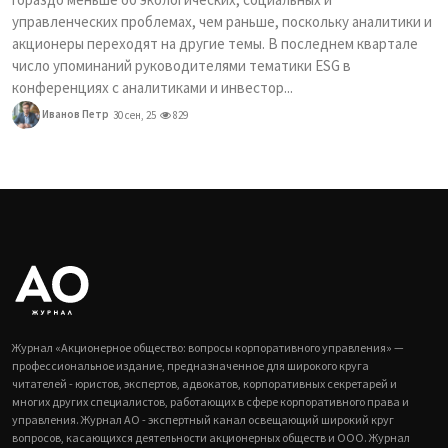
управленческих проблемах, чем раньше, поскольку аналитики и
акционеры переходят на другие темы. В последнем квартале
число упоминаний руководителями тематики ESG в
конференциях с аналитиками и инвестор...
Иванов Петр
30 сен, 25
829
Журнал «Акционерное общество: вопросы корпоративного управления» —
профессиональное издание, предназначенное для широкого круга
читателей - юристов, экспертов, адвокатов, корпоративных секретарей и
многих других специалистов, работающих в сфере корпоративного права и
управления. Журнал АО - экспертный канал освещающий широкий круг
вопросов, касающихся деятельности акционерных обществ и ООО. Журнал