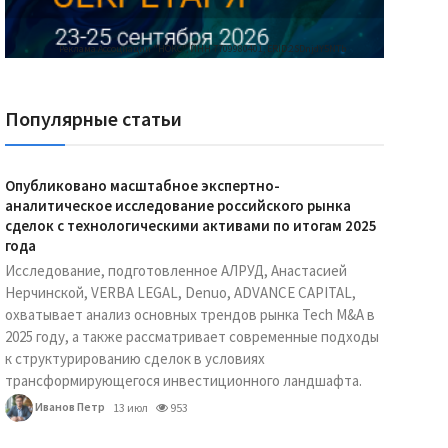
Реклама Ассоциации "НОКС", ИНН 7709980401, ERID:2SDnjdY5NTb
Популярные статьи
Опубликовано масштабное экспертно-
аналитическое исследование российского рынка
сделок с технологическими активами по итогам 2025
года
Исследование, подготовленное АЛРУД, Анастасией
Нерчинской, VERBA LEGAL, Denuo, ADVANCE CAPITAL,
охватывает анализ основных трендов рынка Tech M&A в
2025 году, а также рассматривает современные подходы
к структурированию сделок в условиях
трансформирующегося инвестиционного ландшафта.
Иванов Петр
13 июл
953