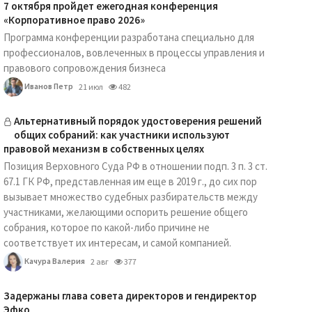
7 октября пройдет ежегодная конференция
«Корпоративное право 2026»
Программа конференции разработана специально для
профессионалов, вовлеченных в процессы управления и
правового сопровождения бизнеса
Иванов Петр
21 июл
482
Альтернативный порядок удостоверения решений
общих собраний: как участники используют
правовой механизм в собственных целях
Позиция Верховного Суда РФ в отношении подп. 3 п. 3 ст.
67.1 ГК РФ, представленная им еще в 2019 г., до сих пор
вызывает множество судебных разбирательств между
участниками, желающими оспорить решение общего
собрания, которое по какой-либо причине не
соответствует их интересам, и самой компанией.
Качура Валерия
2 авг
377
Задержаны глава совета директоров и гендиректор
Эфко