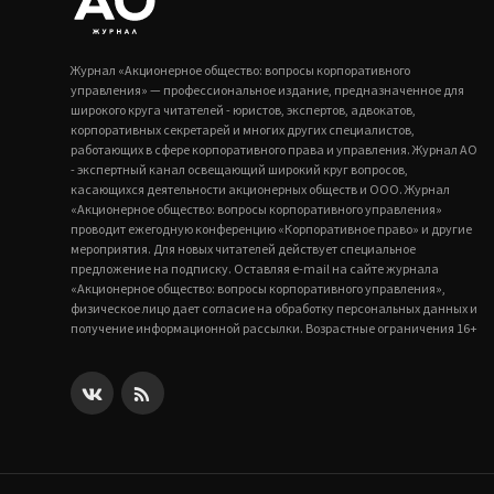
Журнал «Акционерное общество: вопросы корпоративного
управления» — профессиональное издание, предназначенное для
широкого круга читателей - юристов, экспертов, адвокатов,
корпоративных секретарей и многих других специалистов,
работающих в сфере корпоративного права и управления. Журнал АО
- экспертный канал освещающий широкий круг вопросов,
касающихся деятельности акционерных обществ и ООО. Журнал
«Акционерное общество: вопросы корпоративного управления»
проводит ежегодную конференцию «Корпоративное право» и другие
мероприятия. Для новых читателей действует специальное
предложение на подписку. Оставляя e-mail на сайте журнала
«Акционерное общество: вопросы корпоративного управления»,
физическое лицо дает согласие на обработку персональных данных и
получение информационной рассылки. Возрастные ограничения 16+