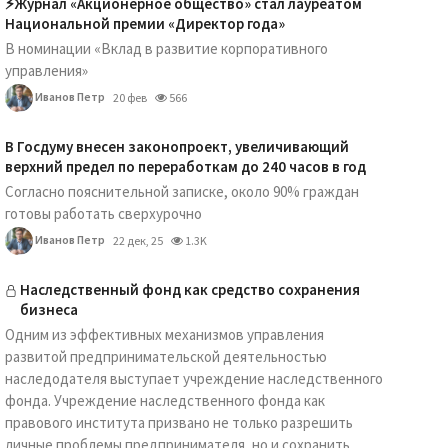
⚡️Журнал «Акционерное общество» стал лауреатом
Национальной премии «Директор года»
В номинации «Вклад в развитие корпоративного
управления»
Иванов Петр
20 фев
566
В Госдуму внесен законопроект, увеличивающий
верхний предел по переработкам до 240 часов в год
Согласно пояснительной записке, около 90% граждан
готовы работать сверхурочно
Иванов Петр
22 дек, 25
1.3K
Наследственный фонд как средство сохранения
бизнеса
Одним из эффективных механизмов управления
развитой предпринимательской деятельностью
наследодателя выступает учреждение наследственного
фонда. Учреждение наследственного фонда как
правового института призвано не только разрешить
личные проблемы предпринимателя, но и сохранить