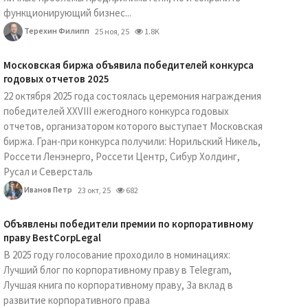
функционирующий бизнес...
Терехин Филипп
25 ноя, 25
1.8K
Московская биржа объявила победителей конкурса
годовых отчетов 2025
22 октября 2025 года состоялась церемония награждения
победителей XXVIII ежегодного конкурса годовых
отчетов, организатором которого выступает Московская
биржа. Гран-при конкурса получили: Норильский Никель,
Россети Ленэнерго, Россети Центр, Сибур Холдинг,
Русал и Северсталь
Иванов Петр
23 окт, 25
682
Объявлены победители премии по корпоративному
праву BestCorpLegal
В 2025 году голосование проходило в номинациях:
Лучший блог по корпоративному праву в Telegram,
Лучшая книга по корпоративному праву, За вклад в
развитие корпоративного права