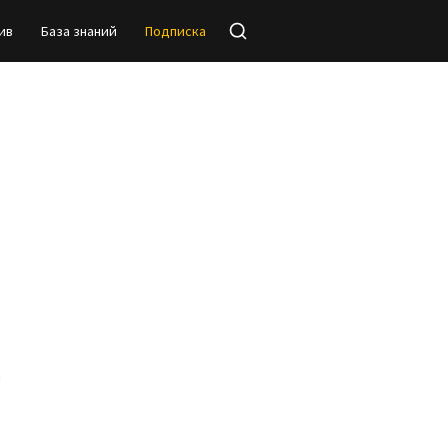
ив
База знаний
Подписка
а