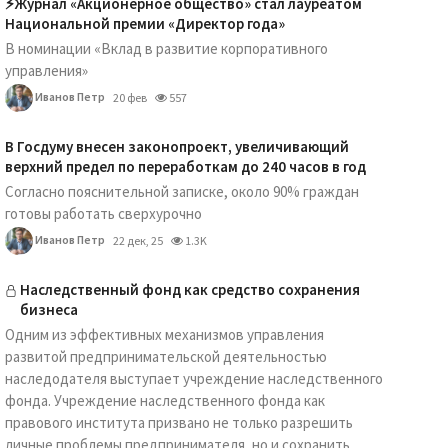
⚡️Журнал «Акционерное общество» стал лауреатом
Национальной премии «Директор года»
В номинации «Вклад в развитие корпоративного
управления»
Иванов Петр
20 фев
557
В Госдуму внесен законопроект, увеличивающий
верхний предел по переработкам до 240 часов в год
Согласно пояснительной записке, около 90% граждан
готовы работать сверхурочно
Иванов Петр
22 дек, 25
1.3K
Наследственный фонд как средство сохранения
бизнеса
Одним из эффективных механизмов управления
развитой предпринимательской деятельностью
наследодателя выступает учреждение наследственного
фонда. Учреждение наследственного фонда как
правового института призвано не только разрешить
личные проблемы предпринимателя, но и сохранить