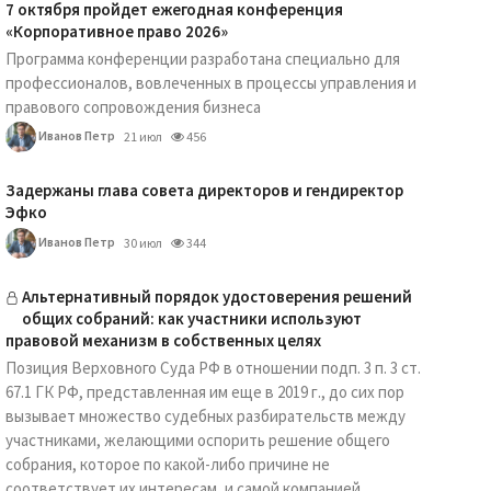
7 октября пройдет ежегодная конференция
«Корпоративное право 2026»
Программа конференции разработана специально для
профессионалов, вовлеченных в процессы управления и
правового сопровождения бизнеса
Иванов Петр
21 июл
456
Задержаны глава совета директоров и гендиректор
Эфко
Иванов Петр
30 июл
344
Альтернативный порядок удостоверения решений
общих собраний: как участники используют
правовой механизм в собственных целях
Позиция Верховного Суда РФ в отношении подп. 3 п. 3 ст.
67.1 ГК РФ, представленная им еще в 2019 г., до сих пор
вызывает множество судебных разбирательств между
участниками, желающими оспорить решение общего
собрания, которое по какой-либо причине не
соответствует их интересам, и самой компанией.