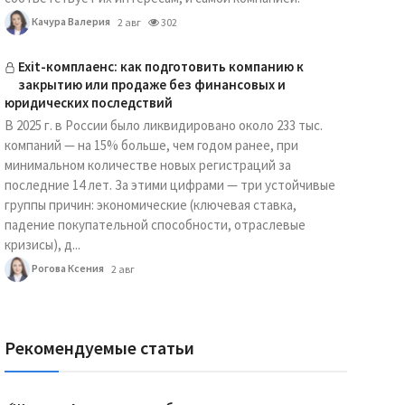
Качура Валерия
2 авг
302
Exit-комплаенс: как подготовить компанию к
закрытию или продаже без финансовых и
юридических последствий
В 2025 г. в России было ликвидировано около 233 тыс.
компаний — на 15% больше, чем годом ранее, при
минимальном количестве новых регистраций за
последние 14 лет. За этими цифрами — три устойчивые
группы причин: экономические (ключевая ставка,
падение покупательной способности, отраслевые
кризисы), д...
Рогова Ксения
2 авг
Рекомендуемые статьи