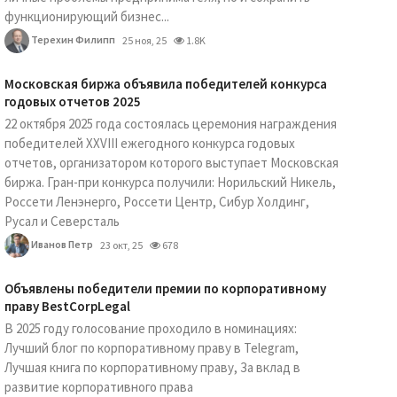
функционирующий бизнес...
Терехин Филипп
25 ноя, 25
1.8K
Московская биржа объявила победителей конкурса
годовых отчетов 2025
22 октября 2025 года состоялась церемония награждения
победителей XXVIII ежегодного конкурса годовых
отчетов, организатором которого выступает Московская
биржа. Гран-при конкурса получили: Норильский Никель,
Россети Ленэнерго, Россети Центр, Сибур Холдинг,
Русал и Северсталь
Иванов Петр
23 окт, 25
678
Объявлены победители премии по корпоративному
праву BestCorpLegal
В 2025 году голосование проходило в номинациях:
Лучший блог по корпоративному праву в Telegram,
Лучшая книга по корпоративному праву, За вклад в
развитие корпоративного права