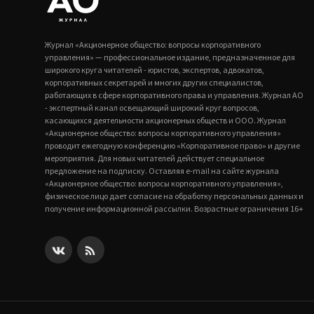
Журнал «Акционерное общество: вопросы корпоративного
управления» — профессиональное издание, предназначенное для
широкого круга читателей - юристов, экспертов, адвокатов,
корпоративных секретарей и многих других специалистов,
работающих в сфере корпоративного права и управления. Журнал АО
- экспертный канал освещающий широкий круг вопросов,
касающихся деятельности акционерных обществ и ООО. Журнал
«Акционерное общество: вопросы корпоративного управления»
проводит ежегодную конференцию «Корпоративное право» и другие
мероприятия. Для новых читателей действует специальное
предложение на подписку. Оставляя e-mail на сайте журнала
«Акционерное общество: вопросы корпоративного управления»,
физическое лицо дает согласие на обработку персональных данных и
получение информационной рассылки. Возрастные ограничения 16+