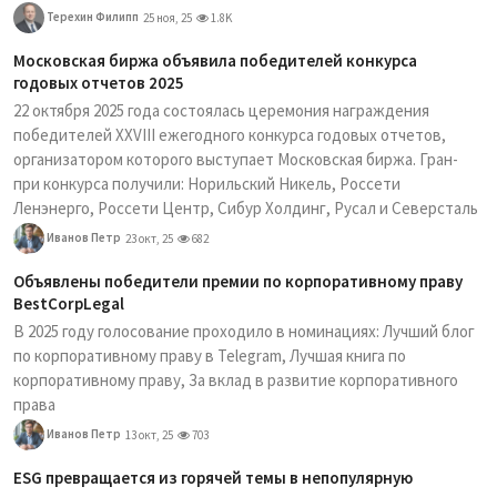
Терехин Филипп
25 ноя, 25
1.8K
Московская биржа объявила победителей конкурса
годовых отчетов 2025
22 октября 2025 года состоялась церемония награждения
победителей XXVIII ежегодного конкурса годовых отчетов,
организатором которого выступает Московская биржа. Гран-
при конкурса получили: Норильский Никель, Россети
Ленэнерго, Россети Центр, Сибур Холдинг, Русал и Северсталь
Иванов Петр
23 окт, 25
682
Объявлены победители премии по корпоративному праву
BestCorpLegal
В 2025 году голосование проходило в номинациях: Лучший блог
по корпоративному праву в Telegram, Лучшая книга по
корпоративному праву, За вклад в развитие корпоративного
права
Иванов Петр
13 окт, 25
703
ESG превращается из горячей темы в непопулярную