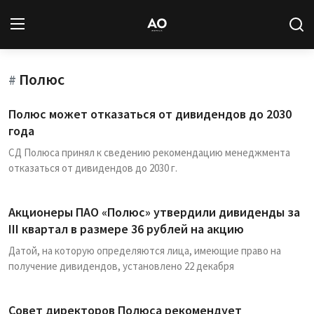
Полюс
Вход
Регистрация
#
Полюс может отказаться от дивидендов до 2030
Новости
года
СД Полюса принял к сведению рекомендацию менеджмента
Статьи
отказаться от дивидендов до 2030 г.
Авторы
Акционеры ПАО «Полюс» утвердили дивиденды за
Архив
III квартал в размере 36 рублей на акцию
Датой, на которую определяются лица, имеющие право на
База знаний
получение дивидендов, установлено 22 декабря
Подписка
Совет директоров Полюса рекомендует