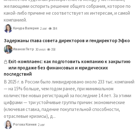
желающими оспорить решение общего собрания, которое по
какой-либо причине не соответствует их интересам, и самой
компанией.
Качура Валерия
2 авг
384
Задержаны глава совета директоров и гендиректор Эфко
Иванов Петр
30 июл
358
Exit-комплаенс: как подготовить компанию к закрытию
или продаже без финансовых и юридических
последствий
В 2025 г. в России было ликвидировано около 233 тыс. компаний
— на 15% больше, чем годом ранее, при минимальном
количестве новых регистраций за последние 14 лет. За этими
цифрами — три устойчивые группы причин: экономические
(ключевая ставка, падение покупательной способности,
отраслевые кризисы), д...
Рогова Ксения
2 авг