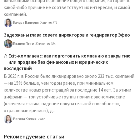
желающими оспорить решение общего собрания, которое по
какой-либо причине не соответствует их интересам, и самой
компанией.
Качура Валерия
2 авг
377
Задержаны глава совета директоров и гендиректор Эфко
Иванов Петр
30 июл
354
Exit-комплаенс: как подготовить компанию к закрытию
или продаже без финансовых и юридических
последствий
В 2025 г. в России было ликвидировано около 233 тыс. компаний
— на 15% больше, чем годом ранее, при минимальном
количестве новых регистраций за последние 14 лет. За этими
цифрами — три устойчивые группы причин: экономические
(ключевая ставка, падение покупательной способности,
отраслевые кризисы), д...
Рогова Ксения
2 авг
Рекомендуемые статьи