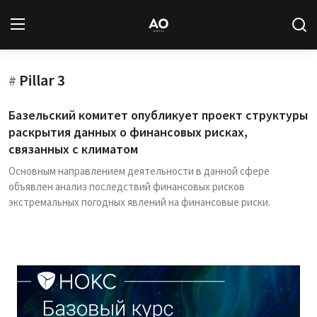
Pillar 3
Вход
Регистрация
#
Базельский комитет опубликует проект структуры
Новости
раскрытия данных о финансовых рисках,
связанных с климатом
Статьи
Основным направлением деятельности в данной сфере
объявлен анализ последствий финансовых рисков
Авторы
экстремальных погодных явлений на финансовые риски.
Архив
База знаний
Подписка