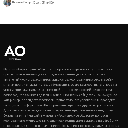
Иванов Петр
30 сен, 25
829
Журнал «Акционерное общество: вопросы корпоративного управления» —
профессиональное издание, предназначенное для широкого круга
читателей - юристов, экспертов, адвокатов, корпоративных секретарей и
многих других специалистов, работающих в сфере корпоративного права и
управления. Журнал АО - экспертный канал освещающий широкий круг
вопросов, касающихся деятельности акционерных обществ и ООО. Журнал
«Акционерное общество: вопросы корпоративного управления» проводит
ежегодную конференцию «Корпоративное право» и другие мероприятия.
Для новых читателей действует специальное предложение на подписку.
Оставляя e-mail на сайте журнала «Акционерное общество: вопросы
корпоративного управления», физическое лицо дает согласие на обработку
персональных данных и получение информационной рассылки. Возрастные