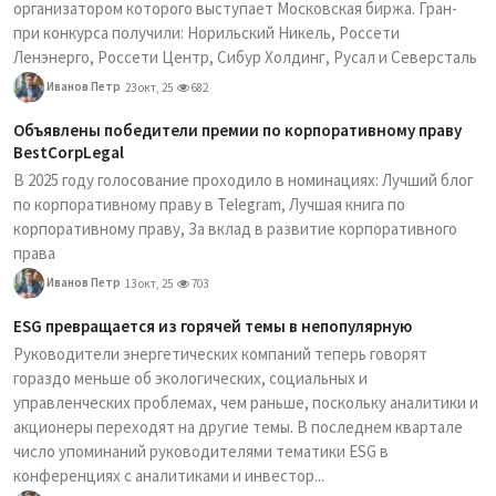
организатором которого выступает Московская биржа. Гран-
при конкурса получили: Норильский Никель, Россети
Ленэнерго, Россети Центр, Сибур Холдинг, Русал и Северсталь
Иванов Петр
23 окт, 25
682
Объявлены победители премии по корпоративному праву
BestCorpLegal
В 2025 году голосование проходило в номинациях: Лучший блог
по корпоративному праву в Telegram, Лучшая книга по
корпоративному праву, За вклад в развитие корпоративного
права
Иванов Петр
13 окт, 25
703
ESG превращается из горячей темы в непопулярную
Руководители энергетических компаний теперь говорят
гораздо меньше об экологических, социальных и
управленческих проблемах, чем раньше, поскольку аналитики и
акционеры переходят на другие темы. В последнем квартале
число упоминаний руководителями тематики ESG в
конференциях с аналитиками и инвестор...