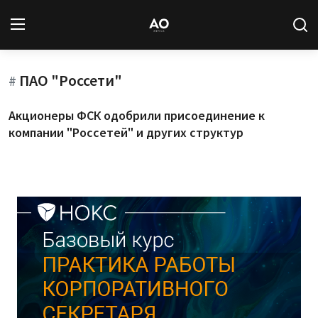
ПАО "Россети"
Вход
Регистрация
#
Акционеры ФСК одобрили присоединение к
Новости
компании "Россетей" и других структур
Статьи
Авторы
Архив
База знаний
Подписка