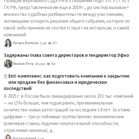
Позиция Верховного Суда РФ в отношении подп. 3 п. 3 ст. 67.1
ГК РФ, представленная им еще в 2019 г., до сих пор вызывает
множество судебных разбирательств между участниками,
желающими оспорить решение общего собрания, которое по
какой-либо причине не соответствует их интересам, и самой
компанией.
Качура Валерия
2 авг
377
Задержаны глава совета директоров и гендиректор Эфко
Иванов Петр
30 июл
354
Exit-комплаенс: как подготовить компанию к закрытию
или продаже без финансовых и юридических
последствий
В 2025 г. в России было ликвидировано около 233 тыс. компаний
— на 15% больше, чем годом ранее, при минимальном
количестве новых регистраций за последние 14 лет. За этими
цифрами — три устойчивые группы причин: экономические
(ключевая ставка, падение покупательной способности,
отраслевые кризисы), д...
Рогова Ксения
2 авг