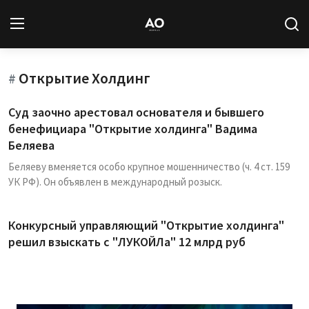
Открытие Холдинг
Вход
Регистрация
#
Суд заочно арестовал основателя и бывшего
Новости
бенефициара "Открытие холдинга" Вадима
Беляева
Статьи
Беляеву вменяется особо крупное мошенничество (ч. 4 ст. 159
УК РФ). Он объявлен в международный розыск.
Авторы
Архив
Конкурсный управляющий "Открытие холдинга"
решил взыскать с "ЛУКОЙЛа" 12 млрд руб
База знаний
Подписка