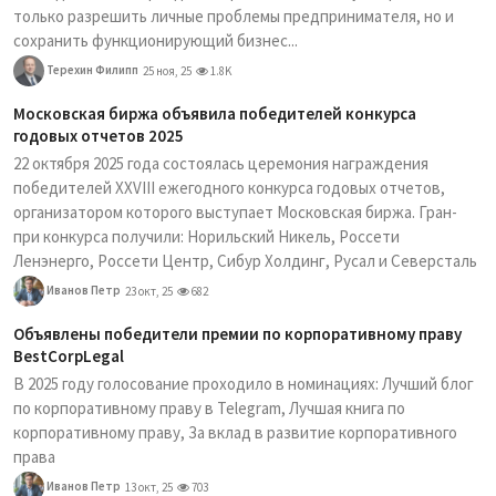
только разрешить личные проблемы предпринимателя, но и
сохранить функционирующий бизнес...
Терехин Филипп
25 ноя, 25
1.8K
Московская биржа объявила победителей конкурса
годовых отчетов 2025
22 октября 2025 года состоялась церемония награждения
победителей XXVIII ежегодного конкурса годовых отчетов,
организатором которого выступает Московская биржа. Гран-
при конкурса получили: Норильский Никель, Россети
Ленэнерго, Россети Центр, Сибур Холдинг, Русал и Северсталь
Иванов Петр
23 окт, 25
682
Объявлены победители премии по корпоративному праву
BestCorpLegal
В 2025 году голосование проходило в номинациях: Лучший блог
по корпоративному праву в Telegram, Лучшая книга по
корпоративному праву, За вклад в развитие корпоративного
права
Иванов Петр
13 окт, 25
703