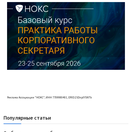
Реклама Ассоциации "НОКС", ИНН 7709980401, ERID:2SDnjdY5NTb
Популярные статьи