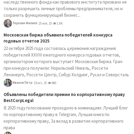
наследственного фонда как правового института призвано не
только разрешить личные проблемы предпринимателя, но и
сохранить функционирующий бизнес...
Терехин Филипп
25 ноя, 25
1.8K
Московская биржа объявила победителей конкурса
годовых отчетов 2025
22 октября 2025 года состоялась церемония награждения
победителей XXVIII ежегодного конкурса годовых отчетов,
организатором которого выступает Московская биржа. Гран-
при конкурса получили: Норильский Никель, Россети
Ленэнерго, Россети Центр, Сибур Холдинг, Русал и Северсталь
Иванов Петр
23 окт, 25
686
Объявлены победители премии по корпоративному праву
BestCorpLegal
В 2025 году голосование проходило в номинациях: Лучший блог
по корпоративному праву в Telegram, Лучшая книга по
корпоративному праву, За вклад в развитие корпоративного
права