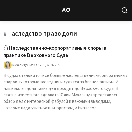
наследство право доли
Вход
Регистрация
#
Наследственно-корпоративные споры в
Новости
практике Верховного Суда
Статьи
Михальчук Юлия
1 окт, 24
2.7K
В судах становится все больше наследственно-корпоративных
Авторы
споров, в которых наследники судятся за бизнес-активы. И
лишь малая доля таких дел доходит до Верховного Суда. В
Архив
статье известного адвоката Юлии Михальчук представлен
обзор дел с интересной фабулой и важными выводами,
База знаний
которые надо учитывать и юристам, и бизнесме...
Подписка