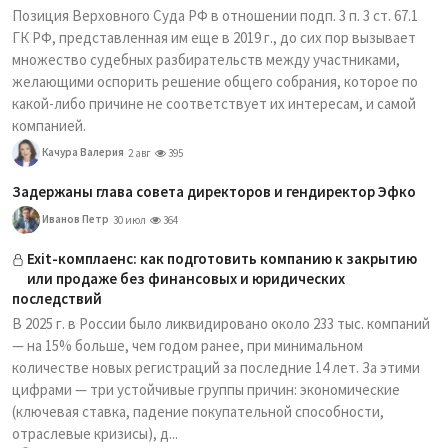
Позиция Верховного Суда РФ в отношении подп. 3 п. 3 ст. 67.1
ГК РФ, представленная им еще в 2019 г., до сих пор вызывает
множество судебных разбирательств между участниками,
желающими оспорить решение общего собрания, которое по
какой-либо причине не соответствует их интересам, и самой
компанией.
Качура Валерия
2 авг
395
Задержаны глава совета директоров и гендиректор Эфко
Иванов Петр
30 июл
364
Exit-комплаенс: как подготовить компанию к закрытию
или продаже без финансовых и юридических
последствий
В 2025 г. в России было ликвидировано около 233 тыс. компаний
— на 15% больше, чем годом ранее, при минимальном
количестве новых регистраций за последние 14 лет. За этими
цифрами — три устойчивые группы причин: экономические
(ключевая ставка, падение покупательной способности,
отраслевые кризисы), д...