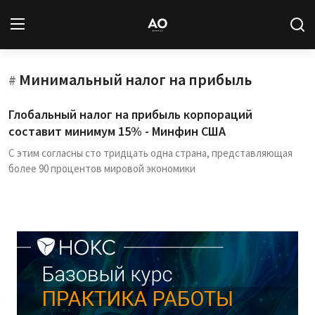
Минимальный налог на прибыль
Вход
Регистрация
#
Глобальный налог на прибыль корпораций
Новости
составит минимум 15% - Минфин США
С этим согласны сто тридцать одна страна, представляющая
Статьи
более 90 процентов мировой экономики
Авторы
Архив
База знаний
Подписка