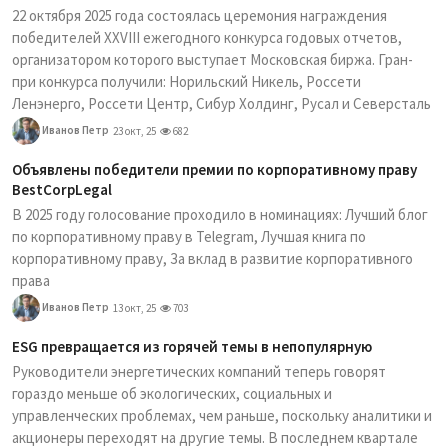
22 октября 2025 года состоялась церемония награждения
победителей XXVIII ежегодного конкурса годовых отчетов,
организатором которого выступает Московская биржа. Гран-
при конкурса получили: Норильский Никель, Россети
Ленэнерго, Россети Центр, Сибур Холдинг, Русал и Северсталь
Иванов Петр
23 окт, 25
682
Объявлены победители премии по корпоративному праву
BestCorpLegal
В 2025 году голосование проходило в номинациях: Лучший блог
по корпоративному праву в Telegram, Лучшая книга по
корпоративному праву, За вклад в развитие корпоративного
права
Иванов Петр
13 окт, 25
703
ESG превращается из горячей темы в непопулярную
Руководители энергетических компаний теперь говорят
гораздо меньше об экологических, социальных и
управленческих проблемах, чем раньше, поскольку аналитики и
акционеры переходят на другие темы. В последнем квартале