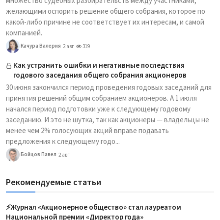
множество судебных разбирательств между участниками,
желающими оспорить решение общего собрания, которое по
какой-либо причине не соответствует их интересам, и самой
компанией.
Качура Валерия
2 авг
319
Как устранить ошибки и негативные последствия
годового заседания общего собрания акционеров
30 июня закончился период проведения годовых заседаний для
принятия решений общим собранием акционеров. А 1 июля
начался период подготовки уже к следующему годовому
заседанию. И это не шутка, так как акционеры — владельцы не
менее чем 2% голосующих акций вправе подавать
предложения к следующему годо...
Бойцов Павел
2 авг
Рекомендуемые статьи
⚡️Журнал «Акционерное общество» стал лауреатом
Национальной премии «Директор года»