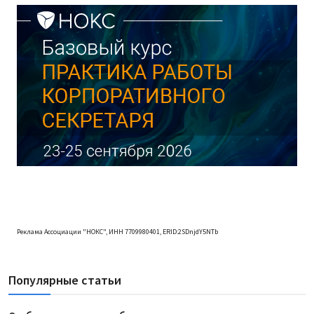
Реклама Ассоциации "НОКС", ИНН 7709980401, ERID:2SDnjdY5NTb
Популярные статьи