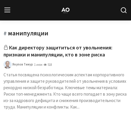
манипуляции
Вход
Регистрация
#
Как директору защититься от увольнения:
Новости
признаки и манипуляции, кто в зоне риска
Статьи
Якупов Тимур
1 июн
518
Статья посвящена психологическим аспектам корпоративного
Авторы
управления и защите руководителей от увольнения в условиях
рекордно низкой безработицы. Ключевые темы материала:
Архив
Риски топ-менеджмента. Кто чаще всего попадает в зону риска
из-за кадрового дефицита и снижения производительности
База знаний
труда. Манипуляции и конфликты. Как...
Подписка