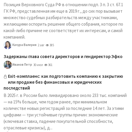
Позиция Верховного Суда РФ в отношении подп. 3 п. 3 ст. 67.1
ГК РФ, представленная им еще в 2019 г., до сих пор вызывает
множество судебных разбирательств между участниками,
желающими оспорить решение общего собрания, которое по
какой-либо причине не соответствует их интересам, и самой
компанией.
Качура Валерия
2 авг
385
Задержаны глава совета директоров и гендиректор Эфко
Иванов Петр
30 июл
361
Exit-комплаенс: как подготовить компанию к закрытию
или продаже без финансовых и юридических
последствий
В 2025 г. в России было ликвидировано около 233 тыс. компаний
— на 15% больше, чем годом ранее, при минимальном
количестве новых регистраций за последние 14 лет. За этими
цифрами — три устойчивые группы причин: экономические
(ключевая ставка, падение покупательной способности,
отраслевые кризисы), д...