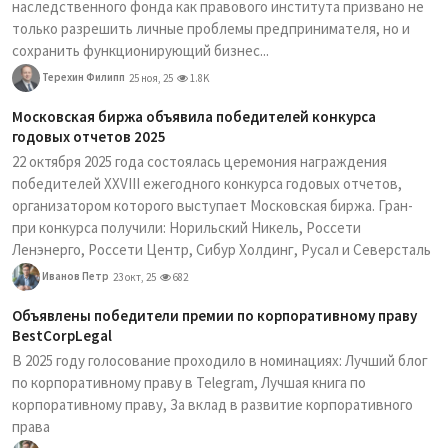
наследственного фонда как правового института призвано не
только разрешить личные проблемы предпринимателя, но и
сохранить функционирующий бизнес...
Терехин Филипп
25 ноя, 25
1.8K
Московская биржа объявила победителей конкурса
годовых отчетов 2025
22 октября 2025 года состоялась церемония награждения
победителей XXVIII ежегодного конкурса годовых отчетов,
организатором которого выступает Московская биржа. Гран-
при конкурса получили: Норильский Никель, Россети
Ленэнерго, Россети Центр, Сибур Холдинг, Русал и Северсталь
Иванов Петр
23 окт, 25
682
Объявлены победители премии по корпоративному праву
BestCorpLegal
В 2025 году голосование проходило в номинациях: Лучший блог
по корпоративному праву в Telegram, Лучшая книга по
корпоративному праву, За вклад в развитие корпоративного
права