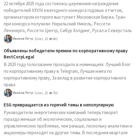
22 октября 2025 года состоялась церемония награждения
победителей XXVIII ежегодного конкурса годовых отчетов,
организатором которого выступает Московская биржа. Гран-
при конкурса получили: Норильский Никель, Россети
Ленэнерго, Россети Центр, Сибур Холдинг, Русал и Северсталь
Иванов Петр
23 окт, 25
682
Объявлены победители премии по корпоративному праву
BestCorpLegal
В 2025 году голосование проходило в номинациях: Лучший блог
по корпоративному праву в Telegram, Лучшая книга по
корпоративному праву, За вклад в развитие корпоративного
права
Иванов Петр
13 окт, 25
703
ESG превращается из горячей темы в непопулярную
Руководители энергетических компаний теперь говорят
гораздо меньше об экологических, социальных и
управленческих проблемах, чем раньше, поскольку аналитики и
акционеры переходят на другие темы. В последнем квартале