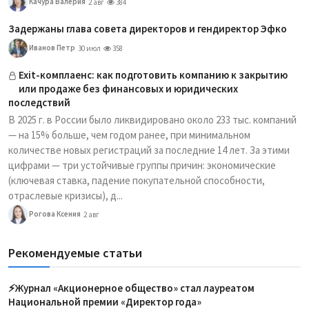
Качура Валерия
2 авг
384
Задержаны глава совета директоров и гендиректор Эфко
Иванов Петр
30 июл
358
Exit-комплаенс: как подготовить компанию к закрытию
или продаже без финансовых и юридических
последствий
В 2025 г. в России было ликвидировано около 233 тыс. компаний
— на 15% больше, чем годом ранее, при минимальном
количестве новых регистраций за последние 14 лет. За этими
цифрами — три устойчивые группы причин: экономические
(ключевая ставка, падение покупательной способности,
отраслевые кризисы), д...
Рогова Ксения
2 авг
Рекомендуемые статьи
⚡️Журнал «Акционерное общество» стал лауреатом
Национальной премии «Директор года»