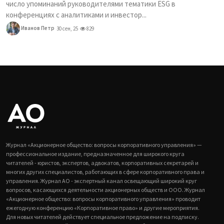
число упоминаний руководителями тематики ESG в
конференциях с аналитиками и инвестор...
Иванов Петр
30 сен, 25
829
Журнал «Акционерное общество: вопросы корпоративного управления» —
профессиональное издание, предназначенное для широкого круга
читателей - юристов, экспертов, адвокатов, корпоративных секретарей и
многих других специалистов, работающих в сфере корпоративного права и
управления. Журнал АО - экспертный канал освещающий широкий круг
вопросов, касающихся деятельности акционерных обществ и ООО. Журнал
«Акционерное общество: вопросы корпоративного управления» проводит
ежегодную конференцию «Корпоративное право» и другие мероприятия.
Для новых читателей действует специальное предложение на подписку.