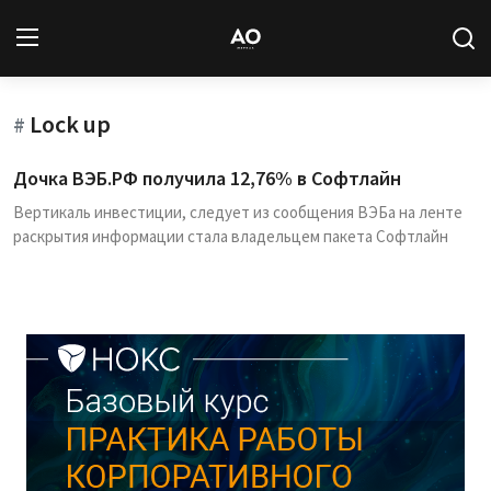
Lock up
Вход
Регистрация
#
Дочка ВЭБ.РФ получила 12,76% в Софтлайн
Новости
Вертикаль инвестиции, следует из сообщения ВЭБа на ленте
раскрытия информации стала владельцем пакета Софтлайн
Статьи
Авторы
Архив
База знаний
Подписка