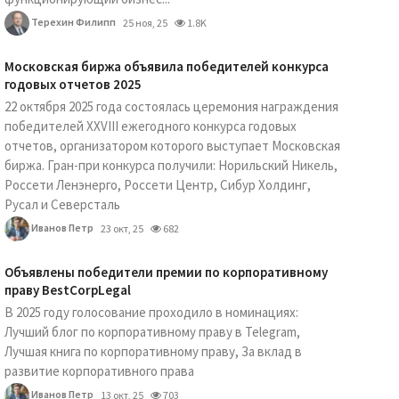
Терехин Филипп
25 ноя, 25
1.8K
Московская биржа объявила победителей конкурса
годовых отчетов 2025
22 октября 2025 года состоялась церемония награждения
победителей XXVIII ежегодного конкурса годовых
отчетов, организатором которого выступает Московская
биржа. Гран-при конкурса получили: Норильский Никель,
Россети Ленэнерго, Россети Центр, Сибур Холдинг,
Русал и Северсталь
Иванов Петр
23 окт, 25
682
Объявлены победители премии по корпоративному
праву BestCorpLegal
В 2025 году голосование проходило в номинациях:
Лучший блог по корпоративному праву в Telegram,
Лучшая книга по корпоративному праву, За вклад в
развитие корпоративного права
Иванов Петр
13 окт, 25
703