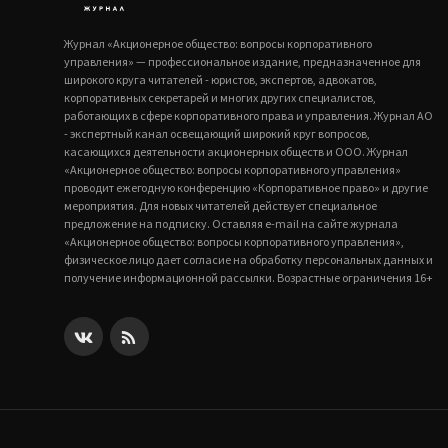
Журнал «Акционерное общество: вопросы корпоративного
управления» — профессиональное издание, предназначенное для
широкого круга читателей - юристов, экспертов, адвокатов,
корпоративных секретарей и многих других специалистов,
работающих в сфере корпоративного права и управления. Журнал АО
- экспертный канал освещающий широкий круг вопросов,
касающихся деятельности акционерных обществ и ООО. Журнал
«Акционерное общество: вопросы корпоративного управления»
проводит ежегодную конференцию «Корпоративное право» и другие
мероприятия. Для новых читателей действует специальное
предложение на подписку. Оставляя e-mail на сайте журнала
«Акционерное общество: вопросы корпоративного управления»,
физическое лицо дает согласие на обработку персональных данных и
получение информационной рассылки. Возрастные ограничения 16+