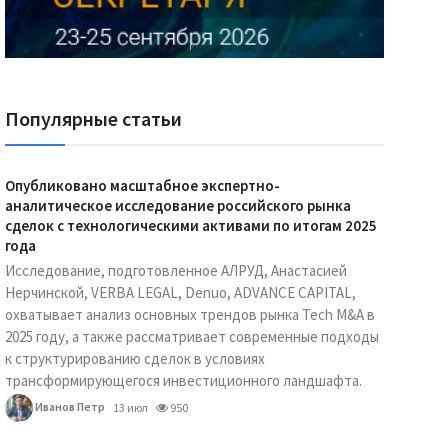
Реклама Ассоциации "НОКС", ИНН 7709980401, ERID:2SDnjdY5NTb
Популярные статьи
Опубликовано масштабное экспертно-
аналитическое исследование российского рынка
сделок с технологическими активами по итогам 2025
года
Исследование, подготовленное АЛРУД, Анастасией
Нерчинской, VERBA LEGAL, Denuo, ADVANCE CAPITAL,
охватывает анализ основных трендов рынка Tech M&A в
2025 году, а также рассматривает современные подходы
к структурированию сделок в условиях
трансформирующегося инвестиционного ландшафта.
Иванов Петр
13 июл
950