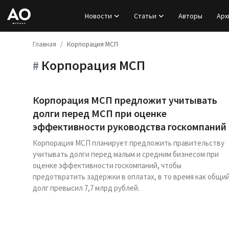
Новости
Статьи
Авторы
Арх
Главная
Корпорация МСП
Вход
Корпорация МСП
#
Регистрация
Новости
Корпорация МСП предложит учитывать
долги перед МСП при оценке
Статьи
эффективности руководства госкомпаний
Корпорация МСП планирует предложить правительству
Авторы
учитывать долги перед малым и средним бизнесом при
оценке эффективности госкомпаний, чтобы
Архив
предотвратить задержки в оплатах, в то время как общи
долг превысил 7,7 млрд рублей.
База знаний
Подписка