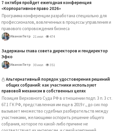
7 октября пройдет ежегодная конференция
«Корпоративное право 2026»
Программа конференции разработана специально для
профессионалов, вовлеченных в процессы управления и
правового сопровождения бизнеса
Иванов Петр
21 июл
474
Задержаны глава совета директоров и гендиректор
Эфко
Иванов Петр
30 июл
351
Альтернативный порядок удостоверения решений
общих собраний: как участники используют
правовой механизм в собственных целях
Позиция Верховного Суда РФ в отношении подп. 3 п. 3 ст.
67.1 ГК РФ, представленная им еще в 2019 г., до сих пор
вызывает множество судебных разбирательств между
участниками, желающими оспорить решение общего
собрания, которое по какой-либо причине не
соответствует их интересам, и самой компанией.