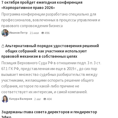
7 октября пройдет ежегодная конференция
«Корпоративное право 2026»
Программа конференции разработана специально для
профессионалов, вовлеченных в процессы управления и
правового сопровождения бизнеса
Иванов Петр
21 июл
496
Альтернативный порядок удостоверения решений
общих собраний: как участники используют
правовой механизм в собственных целях
Позиция Верховного Суда РФ в отношении подп. 3 п. 3 ст.
67.1 ГК РФ, представленная им еще в 2019 г., до сих пор
вызывает множество судебных разбирательств между
участниками, желающими оспорить решение общего
собрания, которое по какой-либо причине не
соответствует их интересам, и самой компанией.
Качура Валерия
2 авг
404
Задержаны глава совета директоров и гендиректор
Эфко