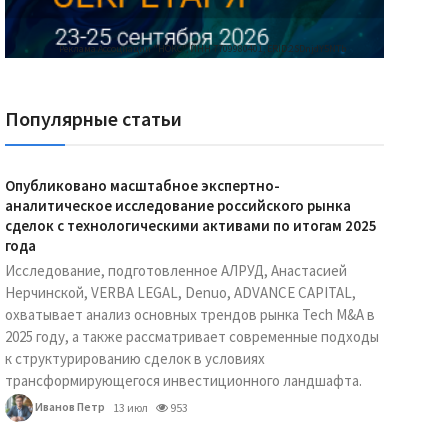
Реклама Ассоциации "НОКС", ИНН 7709980401, ERID:2SDnjdY5NTb
Популярные статьи
Опубликовано масштабное экспертно-
аналитическое исследование российского рынка
сделок с технологическими активами по итогам 2025
года
Исследование, подготовленное АЛРУД, Анастасией
Нерчинской, VERBA LEGAL, Denuo, ADVANCE CAPITAL,
охватывает анализ основных трендов рынка Tech M&A в
2025 году, а также рассматривает современные подходы
к структурированию сделок в условиях
трансформирующегося инвестиционного ландшафта.
Иванов Петр
13 июл
953