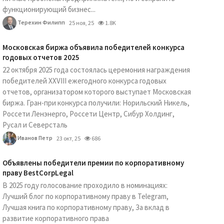
функционирующий бизнес...
Терехин Филипп
25 ноя, 25
1.8K
Московская биржа объявила победителей конкурса
годовых отчетов 2025
22 октября 2025 года состоялась церемония награждения
победителей XXVIII ежегодного конкурса годовых
отчетов, организатором которого выступает Московская
биржа. Гран-при конкурса получили: Норильский Никель,
Россети Ленэнерго, Россети Центр, Сибур Холдинг,
Русал и Северсталь
Иванов Петр
23 окт, 25
686
Объявлены победители премии по корпоративному
праву BestCorpLegal
В 2025 году голосование проходило в номинациях:
Лучший блог по корпоративному праву в Telegram,
Лучшая книга по корпоративному праву, За вклад в
развитие корпоративного права