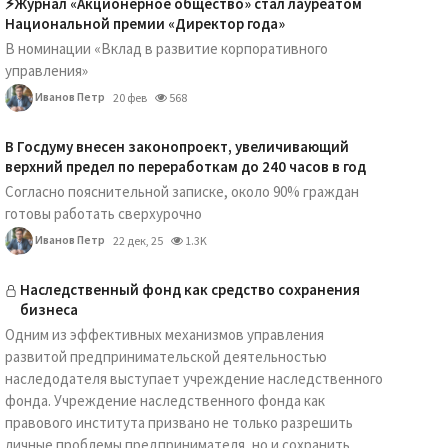
⚡️Журнал «Акционерное общество» стал лауреатом
Национальной премии «Директор года»
В номинации «Вклад в развитие корпоративного
управления»
Иванов Петр
20 фев
568
В Госдуму внесен законопроект, увеличивающий
верхний предел по переработкам до 240 часов в год
Согласно пояснительной записке, около 90% граждан
готовы работать сверхурочно
Иванов Петр
22 дек, 25
1.3K
Наследственный фонд как средство сохранения
бизнеса
Одним из эффективных механизмов управления
развитой предпринимательской деятельностью
наследодателя выступает учреждение наследственного
фонда. Учреждение наследственного фонда как
правового института призвано не только разрешить
личные проблемы предпринимателя, но и сохранить