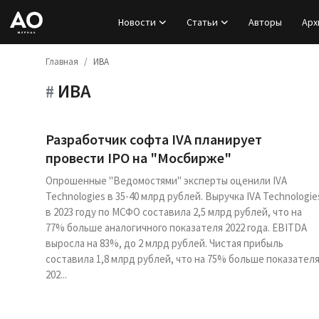
Новости
Статьи
Авторы
Арх
Главная
ИВА
Вход
ИВА
#
Регистрация
Новости
Разработчик софта IVA планирует
провести IPO на "Мосбирже"
Статьи
Опрошенные "Ведомостями" эксперты оценили IVA
Technologies в 35-40 млрд рублей. Выручка IVA Technologie
Авторы
в 2023 году по МСФО составила 2,5 млрд рублей, что на
77% больше аналогичного показателя 2022 года. EBITDA
Архив
выросла на 83%, до 2 млрд рублей. Чистая прибыль
составила 1,8 млрд рублей, что на 75% больше показател
202...
База знаний
Подписка