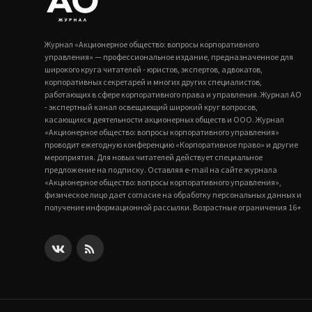
Журнал «Акционерное общество: вопросы корпоративного
управления» — профессиональное издание, предназначенное для
широкого круга читателей - юристов, экспертов, адвокатов,
корпоративных секретарей и многих других специалистов,
работающих в сфере корпоративного права и управления. Журнал АО
- экспертный канал освещающий широкий круг вопросов,
касающихся деятельности акционерных обществ и ООО. Журнал
«Акционерное общество: вопросы корпоративного управления»
проводит ежегодную конференцию «Корпоративное право» и другие
мероприятия. Для новых читателей действует специальное
предложение на подписку. Оставляя e-mail на сайте журнала
«Акционерное общество: вопросы корпоративного управления»,
физическое лицо дает согласие на обработку персональных данных и
получение информационной рассылки. Возрастные ограничения 16+