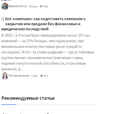
Иванов Петр
30 июл
369
Exit-комплаенс: как подготовить компанию к
закрытию или продаже без финансовых и
юридических последствий
В 2025 г. в России было ликвидировано около 233 тыс.
компаний — на 15% больше, чем годом ранее, при
минимальном количестве новых регистраций за
последние 14 лет. За этими цифрами — три устойчивые
группы причин: экономические (ключевая ставка,
падение покупательной способности, отраслевые
кризисы), д...
Рогова Ксения
2 авг
301
Рекомендуемые статьи