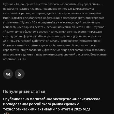
Журнал «Акционерное общество: вопросы корпоративного управления» —
профессиональное издание, предназначенное для широкого круга
читателей - юристов, экспертов, адвокатов, корпоративных секретарей и
многих других специалистов, работающих в сфере корпоративного права и
управления. Журнал АО - экспертный канал освещающий широкий круг
вопросов, касающихся деятельности акционерных обществ и ООО. Журнал
«Акционерное общество: вопросы корпоративного управления» проводит
ежегодную конференцию «Корпоративное право» и другие мероприятия.
Для новых читателей действует специальное предложение на подписку.
Оставляя e-mail на сайте журнала «Акционерное общество: вопросы
корпоративного управления», физическое лицо дает согласие на обработку
персональных данных и получение информационной рассылки. Возрастные
ограничения 16+
Популярные статьи
Опубликовано масштабное экспертно-аналитическое
исследование российского рынка сделок с
технологическими активами по итогам 2025 года