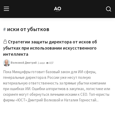
иски от убытков
Вход
Регистрация
#
Стратегии защиты директора от исков об
Новости
убытках при использовании искусственного
интеллекта
Статьи
Волковой Дмитрий
1 июл
837
Авторы
Пока Минцифры готовит базовый закон для ИИ-сферы,
генеральные директора в России уже несут полную
Архив
материальную ответственность за прямые убытки компании
при ошибках ИИ. Ошибки алгоритмов в закупках, логистике или
База знаний
скоринге могут обернуться личными исками к CEO. Топ-юристы
фирмы «ЮСТ» Дмитрий Волковой и Наталия Горностай...
Подписка