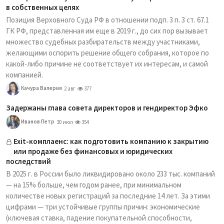
в собственных целях
Позиция Верховного Суда РФ в отношении подп. 3 п. 3 ст. 67.1
ГК РФ, представленная им еще в 2019 г., до сих пор вызывает
множество судебных разбирательств между участниками,
желающими оспорить решение общего собрания, которое по
какой-либо причине не соответствует их интересам, и самой
компанией.
Качура Валерия
2 авг
377
Задержаны глава совета директоров и гендиректор Эфко
Иванов Петр
30 июл
354
Exit-комплаенс: как подготовить компанию к закрытию
или продаже без финансовых и юридических
последствий
В 2025 г. в России было ликвидировано около 233 тыс. компаний
— на 15% больше, чем годом ранее, при минимальном
количестве новых регистраций за последние 14 лет. За этими
цифрами — три устойчивые группы причин: экономические
(ключевая ставка, падение покупательной способности,