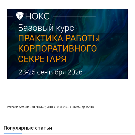
Реклама Ассоциации "НОКС", ИНН 7709980401, ERID:2SDnjdY5NTb
Популярные статьи