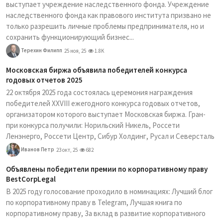
выступает учреждение наследственного фонда. Учреждение
наследственного фонда как правового института призвано не
только разрешить личные проблемы предпринимателя, но и
сохранить функционирующий бизнес...
Терехин Филипп
25 ноя, 25
1.8K
Московская биржа объявила победителей конкурса
годовых отчетов 2025
22 октября 2025 года состоялась церемония награждения
победителей XXVIII ежегодного конкурса годовых отчетов,
организатором которого выступает Московская биржа. Гран-
при конкурса получили: Норильский Никель, Россети
Ленэнерго, Россети Центр, Сибур Холдинг, Русал и Северсталь
Иванов Петр
23 окт, 25
682
Объявлены победители премии по корпоративному праву
BestCorpLegal
В 2025 году голосование проходило в номинациях: Лучший блог
по корпоративному праву в Telegram, Лучшая книга по
корпоративному праву, За вклад в развитие корпоративного