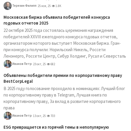
Терехин Филипп
25 ноя, 25
1.8K
Московская биржа объявила победителей конкурса
годовых отчетов 2025
22 октября 2025 года состоялась церемония награждения
победителей XXVIII ежегодного конкурса годовых отчетов,
организатором которого выступает Московская биржа. Гран-
при конкурса получили: Норильский Никель, Россети
Ленэнерго, Россети Центр, Сибур Холдинг, Русал и Северсталь
Иванов Петр
23 окт, 25
682
Объявлены победители премии по корпоративному праву
BestCorpLegal
В 2025 году голосование проходило в номинациях: Лучший блог
по корпоративному праву в Telegram, Лучшая книга по
корпоративному праву, За вклад в развитие корпоративного
права
Иванов Петр
13 окт, 25
703
ESG превращается из горячей темы в непопулярную