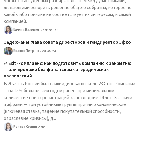
множество судебных разбирательств между участниками,
желающими оспорить решение общего собрания, которое по
какой-либо причине не соответствует их интересам, и самой
компанией.
Качура Валерия
2 авг
377
Задержаны глава совета директоров и гендиректор Эфко
Иванов Петр
30 июл
354
Exit-комплаенс: как подготовить компанию к закрытию
или продаже без финансовых и юридических
последствий
В 2025 г. в России было ликвидировано около 233 тыс. компаний
— на 15% больше, чем годом ранее, при минимальном
количестве новых регистраций за последние 14 лет. За этими
цифрами — три устойчивые группы причин: экономические
(ключевая ставка, падение покупательной способности,
отраслевые кризисы), д...
Рогова Ксения
2 авг