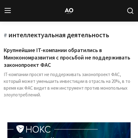
интеллектуальная деятельность
Вход
Регистрация
#
Крупнейшие IT-компании обратились в
Новости
Минэкономразвития с просьбой не поддерживать
законопроект ФАС
Статьи
IT-компании просят не поддерживать законопроект ФАС,
который может уменьшить инвестиции в отрасль на 20%, в то
Авторы
время как ФАС видит в нем инструмент против монопольных
злоупотреблений.
Архив
База знаний
Подписка