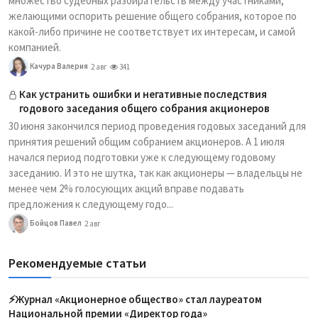
множество судебных разбирательств между участниками,
желающими оспорить решение общего собрания, которое по
какой-либо причине не соответствует их интересам, и самой
компанией.
Качура Валерия
2 авг
341
Как устранить ошибки и негативные последствия
годового заседания общего собрания акционеров
30 июня закончился период проведения годовых заседаний для
принятия решений общим собранием акционеров. А 1 июля
начался период подготовки уже к следующему годовому
заседанию. И это не шутка, так как акционеры — владельцы не
менее чем 2% голосующих акций вправе подавать
предложения к следующему годо...
Бойцов Павел
2 авг
Рекомендуемые статьи
⚡️Журнал «Акционерное общество» стал лауреатом
Национальной премии «Директор года»