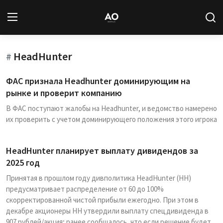
HeadHunter
Вход
Регистрация
#
ФАС признала Headhunter доминирующим на
Новости
рынке и проверит компанию
В ФАС поступают жалобы на Headhunter, и ведомство намерено
Статьи
их проверить с учетом доминирующего положения этого игрока
Авторы
HeadHunter планирует выплату дивидендов за
Архив
2025 год
Принятая в прошлом году дивполитика HeadHunter (HH)
База знаний
предусматривает распределение от 60 до 100%
скорректированной чистой прибыли ежегодно. При этом в
Подписка
декабре акционеры HH утвердили выплату спецдивиденда в
907 рублей/акция; ранее сообщалось, что если решение будет