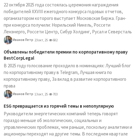
22 октября 2025 года состоялась церемония награждения
победителей XXVIII ежегодного конкурса годовых отчетов,
организатором которого выступает Московская биржа. Гран-
при конкурса получили: Норильский Никель, Россети
Ленэнерго, Россети Центр, Сибур Холдинг, Русал и Северсталь
Иванов Петр
23 окт, 25
682
Объявлены победители премии по корпоративному праву
BestCorpLegal
В 2025 году голосование проходило в номинациях: Лучший блог
по корпоративному праву в Telegram, Лучшая книга по
корпоративному праву, За вклад в развитие корпоративного
права
Иванов Петр
13 окт, 25
703
ESG превращается из горячей темы в непопулярную
Руководители энергетических компаний теперь говорят
гораздо меньше об экологических, социальных и
управленческих проблемах, чем раньше, поскольку аналитики и
акционеры переходят на другие темы. В последнем квартале