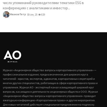
число упоминаний руководителями тематики ESG в
конференциях с аналитиками и инвестор...
Иванов Петр
30 сен, 25
829
Журнал «Акционерное общество: вопросы корпоративного управления» —
профессиональное издание, предназначенное для широкого круга
читателей - юристов, экспертов, адвокатов, корпоративных секретарей и
многих других специалистов, работающих в сфере корпоративного права и
управления. Журнал АО - экспертный канал освещающий широкий круг
вопросов, касающихся деятельности акционерных обществ и ООО. Журнал
«Акционерное общество: вопросы корпоративного управления» проводит
ежегодную конференцию «Корпоративное право» и другие мероприятия.
Для новых читателей действует специальное предложение на подписку.