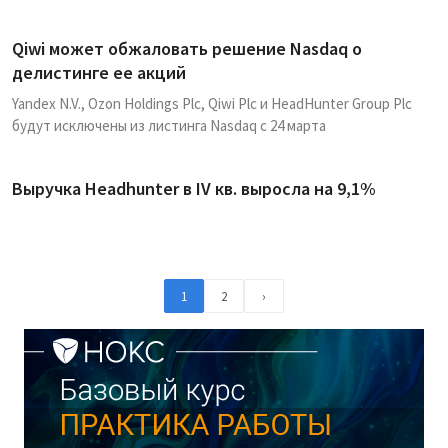
Qiwi может обжаловать решение Nasdaq о
делистинге ее акций
Yandex N.V., Ozon Holdings Plc, Qiwi Plc и HeadHunter Group Plc
будут исключены из листинга Nasdaq с 24 марта
Выручка Headhunter в IV кв. выросла на 9,1%
1
2
›