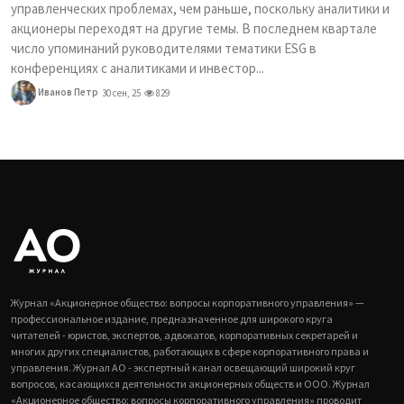
управленческих проблемах, чем раньше, поскольку аналитики и
акционеры переходят на другие темы. В последнем квартале
число упоминаний руководителями тематики ESG в
конференциях с аналитиками и инвестор...
Иванов Петр
30 сен, 25
829
Журнал «Акционерное общество: вопросы корпоративного управления» —
профессиональное издание, предназначенное для широкого круга
читателей - юристов, экспертов, адвокатов, корпоративных секретарей и
многих других специалистов, работающих в сфере корпоративного права и
управления. Журнал АО - экспертный канал освещающий широкий круг
вопросов, касающихся деятельности акционерных обществ и ООО. Журнал
«Акционерное общество: вопросы корпоративного управления» проводит