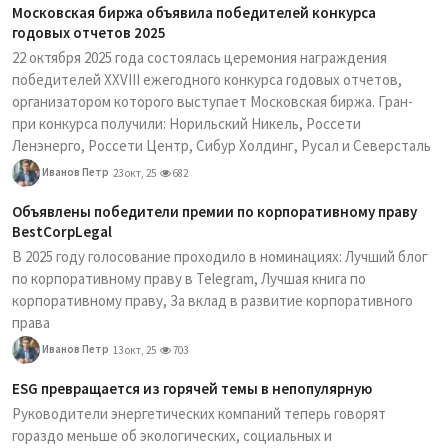
Московская биржа объявила победителей конкурса
годовых отчетов 2025
22 октября 2025 года состоялась церемония награждения
победителей XXVIII ежегодного конкурса годовых отчетов,
организатором которого выступает Московская биржа. Гран-
при конкурса получили: Норильский Никель, Россети
Ленэнерго, Россети Центр, Сибур Холдинг, Русал и Северсталь
Иванов Петр
23 окт, 25
682
Объявлены победители премии по корпоративному праву
BestCorpLegal
В 2025 году голосование проходило в номинациях: Лучший блог
по корпоративному праву в Telegram, Лучшая книга по
корпоративному праву, За вклад в развитие корпоративного
права
Иванов Петр
13 окт, 25
703
ESG превращается из горячей темы в непопулярную
Руководители энергетических компаний теперь говорят
гораздо меньше об экологических, социальных и