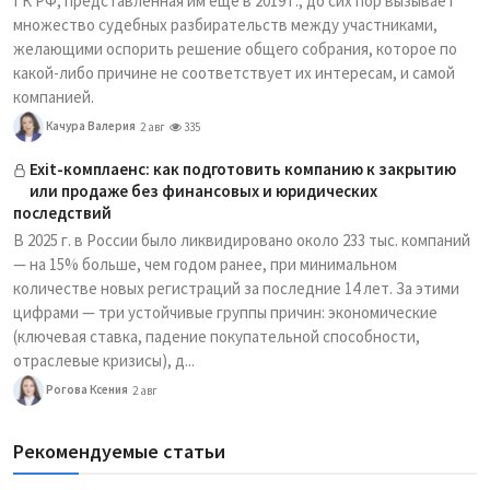
ГК РФ, представленная им еще в 2019 г., до сих пор вызывает
множество судебных разбирательств между участниками,
желающими оспорить решение общего собрания, которое по
какой-либо причине не соответствует их интересам, и самой
компанией.
Качура Валерия
2 авг
335
Exit-комплаенс: как подготовить компанию к закрытию
или продаже без финансовых и юридических
последствий
В 2025 г. в России было ликвидировано около 233 тыс. компаний
— на 15% больше, чем годом ранее, при минимальном
количестве новых регистраций за последние 14 лет. За этими
цифрами — три устойчивые группы причин: экономические
(ключевая ставка, падение покупательной способности,
отраслевые кризисы), д...
Рогова Ксения
2 авг
Рекомендуемые статьи