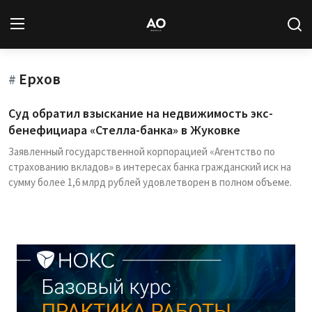
Ерхов
Вход
Регистрация
#
Суд обратил взыскание на недвижимость экс-
Новости
бенефициара «Стелла-банка» в Жуковке
Заявленный государственной корпорацией «Агентство по
Статьи
страхованию вкладов» в интересах банка гражданский иск на
сумму более 1,6 млрд рублей удовлетворен в полном объеме.
Авторы
Архив
База знаний
Подписка