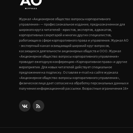
Журнал «Акционерное общество: вопросы корпоративного
управления» — профессиональное издание, предназначенное для
широкого круга читателей - юристов, экспертов, адвокатов,
корпоративных секретарей и многих других специалистов,
работающих в сфере корпоративного права и управления. Журнал АО
- экспертный канал освещающий широкий круг вопросов,
касающихся деятельности акционерных обществ и ООО. Журнал
«Акционерное общество: вопросы корпоративного управления»
проводит ежегодную конференцию «Корпоративное право» и другие
мероприятия. Для новых читателей действует специальное
предложение на подписку. Оставляя e-mail на сайте журнала
«Акционерное общество: вопросы корпоративного управления»,
физическое лицо дает согласие на обработку персональных данных и
получение информационной рассылки. Возрастные ограничения 16+