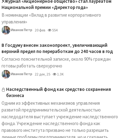
⚡️Журнал «Акционерное общество» стал лауреатом
Национальной премии «Директор года»
В номинации «Вклад в развитие корпоративного
управления»
Иванов Петр
20 фев
554
В Госдуму внесен законопроект, увеличивающий
верхний предел по переработкам до 240 часов в год
Согласно пояснительной записке, около 90% граждан
готовы работать сверхурочно
Иванов Петр
22 дек, 25
1.3K
Наследственный фонд как средство сохранения
бизнеса
Одним из эффективных механизмов управления
развитой предпринимательской деятельностью
наследодателя выступает учреждение наследственного
фонда. Учреждение наследственного фонда как
правового института призвано не только разрешить
личные проблемы предпринимателя, но и сохранить