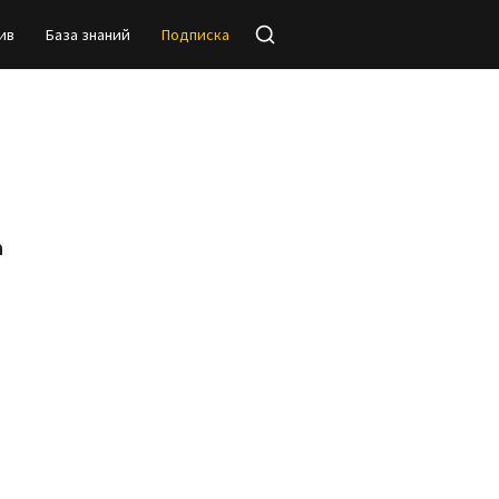
ив
База знаний
Подписка
а