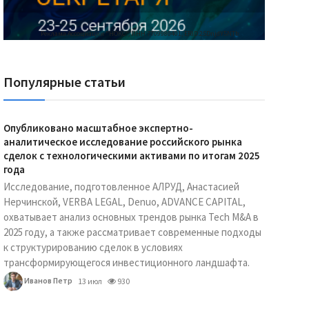
Реклама Ассоциации "НОКС", ИНН 7709980401, ERID:2SDnjdY5NTb
Популярные статьи
Опубликовано масштабное экспертно-
аналитическое исследование российского рынка
сделок с технологическими активами по итогам 2025
года
Исследование, подготовленное АЛРУД, Анастасией
Нерчинской, VERBA LEGAL, Denuo, ADVANCE CAPITAL,
охватывает анализ основных трендов рынка Tech M&A в
2025 году, а также рассматривает современные подходы
к структурированию сделок в условиях
трансформирующегося инвестиционного ландшафта.
Иванов Петр
13 июл
930