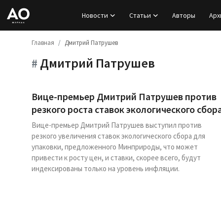
Новости
Статьи
Авторы
Арх
Главная
Дмитрий Патрушев
Вход
Дмитрий Патрушев
#
Регистрация
Новости
Вице-премьер Дмитрий Патрушев против
резкого роста ставок экологического сбор
Статьи
Вице-премьер Дмитрий Патрушев выступил против
резкого увеличения ставок экологического сбора для
Авторы
упаковки, предложенного Минприроды, что может
привести к росту цен, и ставки, скорее всего, будут
Архив
индексированы только на уровень инфляции.
База знаний
Подписка