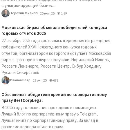
функционирующий бизнес...
Терехин Филипп
25 ноя, 25
1.8K
Московская биржа объявила победителей конкурса
годовых отчетов 2025
22 октября 2025 года состоялась церемония награждения
победителей XXVIII ежегодного конкурса годовых
отчетов, организатором которого выступает Московская
биржа. Гран-при конкурса получили: Норильский Никель,
Россети Ленэнерго, Россети Центр, Сибур Холдинг,
Русал и Северсталь
Иванов Петр
23 окт, 25
678
Объявлены победители премии по корпоративному
праву BestCorpLegal
В 2025 году голосование проходило в номинациях:
Лучший блог по корпоративному праву в Telegram,
Лучшая книга по корпоративному праву, За вклад в
развитие корпоративного права