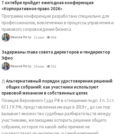
7 октября пройдет ежегодная конференция
«Корпоративное право 2026»
Программа конференции разработана специально для
профессионалов, вовлеченных в процессы управления и
правового сопровождения бизнеса
Иванов Петр
21 июл
454
Задержаны глава совета директоров и гендиректор
Эфко
Иванов Петр
30 июл
332
Альтернативный порядок удостоверения решений
общих собраний: как участники используют
правовой механизм в собственных целях
Позиция Верховного Суда РФ в отношении подп. 3 п. 3 ст.
67.1 ГК РФ, представленная им еще в 2019 г., до сих пор
вызывает множество судебных разбирательств между
участниками, желающими оспорить решение общего
собрания, которое по какой-либо причине не
соответствует их интересам, и самой компанией.