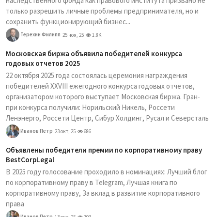
наследственного фонда как правового института призвано не
только разрешить личные проблемы предпринимателя, но и
сохранить функционирующий бизнес...
Терехин Филипп
25 ноя, 25
1.8K
Московская биржа объявила победителей конкурса
годовых отчетов 2025
22 октября 2025 года состоялась церемония награждения
победителей XXVIII ежегодного конкурса годовых отчетов,
организатором которого выступает Московская биржа. Гран-
при конкурса получили: Норильский Никель, Россети
Ленэнерго, Россети Центр, Сибур Холдинг, Русал и Северсталь
Иванов Петр
23 окт, 25
686
Объявлены победители премии по корпоративному праву
BestCorpLegal
В 2025 году голосование проходило в номинациях: Лучший блог
по корпоративному праву в Telegram, Лучшая книга по
корпоративному праву, За вклад в развитие корпоративного
права
Иванов Петр