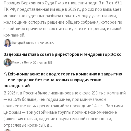
Позиция Верховного Суда РФ в отношении подп. 3 п. 3 ст. 67.1
ГК РФ, представленная им еще в 2019 г., до сих пор вызывает
множество судебных разбирательств между участниками,
желающими оспорить решение общего собрания, которое по
какой-либо причине не соответствует их интересам, и самой
компанией.
Качура Валерия
2 авг
395
Задержаны глава совета директоров и гендиректор Эфко
Иванов Петр
30 июл
364
Exit-комплаенс: как подготовить компанию к закрытию
или продаже без финансовых и юридических
последствий
В 2025 г. в России было ликвидировано около 233 тыс. компаний
— на 15% больше, чем годом ранее, при минимальном
количестве новых регистраций за последние 14 лет. За этими
цифрами — три устойчивые группы причин: экономические
(ключевая ставка, падение покупательной способности,
отраслевые кризисы), д...