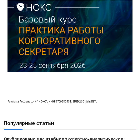
Реклама Ассоциации "НОКС", ИНН 7709980401, ERID:2SDnjdY5NTb
Популярные статьи
Опубликовано масштабное экспертно-аналитическое