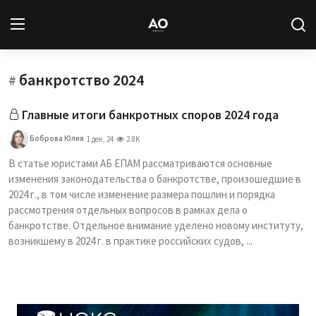
банкротство 2024
Вход
Регистрация
#
Главные итоги банкротных споров 2024 года
Новости
Боброва Юлия
1 дек, 24
2.8K
Статьи
В статье юристами АБ ЕПАМ рассматриваются основные
изменения законодательства о банкротстве, произошедшие в
Авторы
2024 г., в том числе изменение размера пошлин и порядка
рассмотрения отдельных вопросов в рамках дела о
Архив
банкротстве. Отдельное внимание уделено новому институту,
возникшему в 2024 г. в практике российских судов, ...
База знаний
Подписка