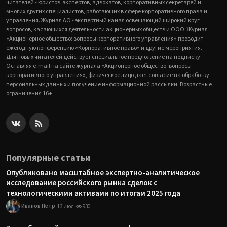
читателей - юристов, экспертов, адвокатов, корпоративных секретарей и
многих других специалистов, работающих в сфере корпоративного права и
управления. Журнал АО - экспертный канал освещающий широкий круг
вопросов, касающихся деятельности акционерных обществ и ООО. Журнал
«Акционерное общество: вопросы корпоративного управления» проводит
ежегодную конференцию «Корпоративное право» и другие мероприятия.
Для новых читателей действует специальное предложение на подписку.
Оставляя e-mail на сайте журнала «Акционерное общество: вопросы
корпоративного управления», физическое лицо дает согласие на обработку
персональных данных и получение информационной рассылки. Возрастные
ограничения 16+
Популярные статьи
Опубликовано масштабное экспертно-аналитическое
исследование российского рынка сделок с
технологическими активами по итогам 2025 года
Иванов Петр
13 июл
930