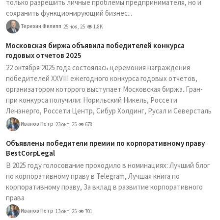
только разрешить личные проблемы предпринимателя, но и
сохранить функционирующий бизнес...
Терехин Филипп
25 ноя, 25
1.8K
Московская биржа объявила победителей конкурса
годовых отчетов 2025
22 октября 2025 года состоялась церемония награждения
победителей XXVIII ежегодного конкурса годовых отчетов,
организатором которого выступает Московская биржа. Гран-
при конкурса получили: Норильский Никель, Россети
Ленэнерго, Россети Центр, Сибур Холдинг, Русал и Северсталь
Иванов Петр
23 окт, 25
678
Объявлены победители премии по корпоративному праву
BestCorpLegal
В 2025 году голосование проходило в номинациях: Лучший блог
по корпоративному праву в Telegram, Лучшая книга по
корпоративному праву, За вклад в развитие корпоративного
права
Иванов Петр
13 окт, 25
701