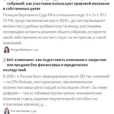
собраний: как участники используют правовой механизм
в собственных целях
Позиция Верховного Суда РФ в отношении подп. 3 п. 3 ст. 67.1
ГК РФ, представленная им еще в 2019 г., до сих пор вызывает
множество судебных разбирательств между участниками,
желающими оспорить решение общего собрания, которое по
какой-либо причине не соответствует их интересам, и самой
компанией.
Качура Валерия
2 авг
Exit-комплаенс: как подготовить компанию к закрытию
или продаже без финансовых и юридических
последствий
В 2025 г. в России было ликвидировано около 233 тыс. компаний
— на 15% больше, чем годом ранее, при минимальном
количестве новых регистраций за последние 14 лет. За этими
цифрами — три устойчивые группы причин: экономические
(ключевая ставка, падение покупательной способности,
отраслевые кризисы), д...
Рогова Ксения
2 авг