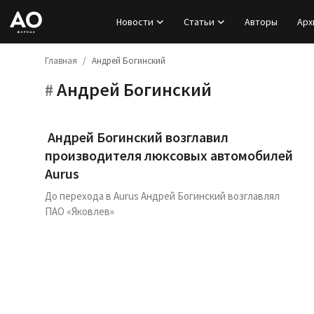
Новости
Статьи
Авторы
Арх
Главная
Андрей Богинский
Вход
Андрей Богинский
#
Регистрация
Новости
Андрей Богинский возглавил
производителя люксовых автомобилей
Статьи
Aurus
До перехода в Aurus Андрей Богинский возглавлял
Авторы
ПАО «Яковлев»
Архив
База знаний
Подписка