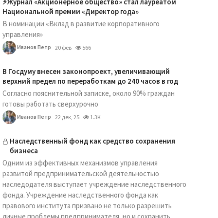
⚡️Журнал «Акционерное общество» стал лауреатом
Национальной премии «Директор года»
В номинации «Вклад в развитие корпоративного
управления»
Иванов Петр
20 фев
566
В Госдуму внесен законопроект, увеличивающий
верхний предел по переработкам до 240 часов в год
Согласно пояснительной записке, около 90% граждан
готовы работать сверхурочно
Иванов Петр
22 дек, 25
1.3K
Наследственный фонд как средство сохранения
бизнеса
Одним из эффективных механизмов управления
развитой предпринимательской деятельностью
наследодателя выступает учреждение наследственного
фонда. Учреждение наследственного фонда как
правового института призвано не только разрешить
личные проблемы предпринимателя, но и сохранить