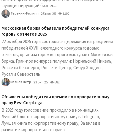
функционирующий бизнес...
Терехин Филипп
25 ноя, 25
1.8K
Московская биржа объявила победителей конкурса
годовых отчетов 2025
22 октября 2025 года состоялась церемония награждения
победителей XXVIII ежегодного конкурса годовых
отчетов, организатором которого выступает Московская
биржа. Гран-при конкурса получили: Норильский Никель,
Россети Ленэнерго, Россети Центр, Сибур Холдинг,
Русал и Северсталь
Иванов Петр
23 окт, 25
682
Объявлены победители премии по корпоративному
праву BestCorpLegal
В 2025 году голосование проходило в номинациях:
Лучший блог по корпоративному праву в Telegram,
Лучшая книга по корпоративному праву, За вклад в
развитие корпоративного права