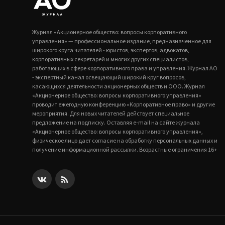
Журнал «Акционерное общество: вопросы корпоративного
управления» — профессиональное издание, предназначенное для
широкого круга читателей - юристов, экспертов, адвокатов,
корпоративных секретарей и многих других специалистов,
работающих в сфере корпоративного права и управления. Журнал АО
- экспертный канал освещающий широкий круг вопросов,
касающихся деятельности акционерных обществ и ООО. Журнал
«Акционерное общество: вопросы корпоративного управления»
проводит ежегодную конференцию «Корпоративное право» и другие
мероприятия. Для новых читателей действует специальное
предложение на подписку. Оставляя e-mail на сайте журнала
«Акционерное общество: вопросы корпоративного управления»,
физическое лицо дает согласие на обработку персональных данных и
получение информационной рассылки. Возрастные ограничения 16+