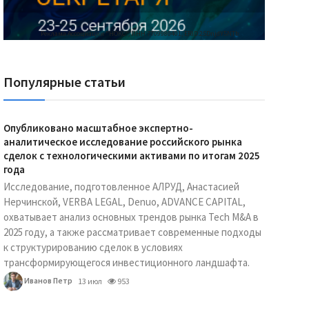
Реклама Ассоциации "НОКС", ИНН 7709980401, ERID:2SDnjdY5NTb
Популярные статьи
Опубликовано масштабное экспертно-
аналитическое исследование российского рынка
сделок с технологическими активами по итогам 2025
года
Исследование, подготовленное АЛРУД, Анастасией
Нерчинской, VERBA LEGAL, Denuo, ADVANCE CAPITAL,
охватывает анализ основных трендов рынка Tech M&A в
2025 году, а также рассматривает современные подходы
к структурированию сделок в условиях
трансформирующегося инвестиционного ландшафта.
Иванов Петр
13 июл
953