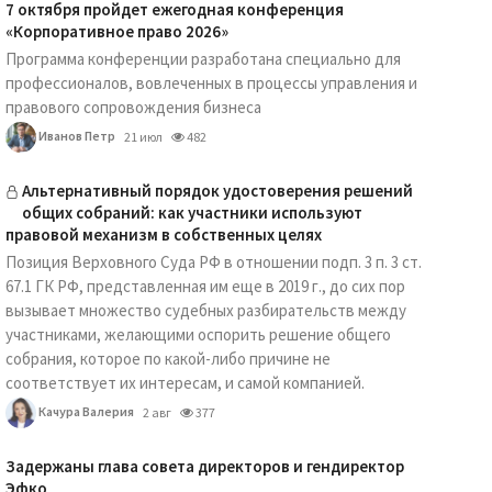
7 октября пройдет ежегодная конференция
«Корпоративное право 2026»
Программа конференции разработана специально для
профессионалов, вовлеченных в процессы управления и
правового сопровождения бизнеса
Иванов Петр
21 июл
482
Альтернативный порядок удостоверения решений
общих собраний: как участники используют
правовой механизм в собственных целях
Позиция Верховного Суда РФ в отношении подп. 3 п. 3 ст.
67.1 ГК РФ, представленная им еще в 2019 г., до сих пор
вызывает множество судебных разбирательств между
участниками, желающими оспорить решение общего
собрания, которое по какой-либо причине не
соответствует их интересам, и самой компанией.
Качура Валерия
2 авг
377
Задержаны глава совета директоров и гендиректор
Эфко