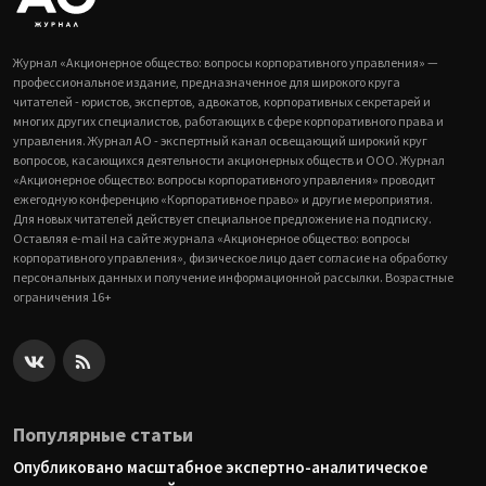
Журнал «Акционерное общество: вопросы корпоративного управления» —
профессиональное издание, предназначенное для широкого круга
читателей - юристов, экспертов, адвокатов, корпоративных секретарей и
многих других специалистов, работающих в сфере корпоративного права и
управления. Журнал АО - экспертный канал освещающий широкий круг
вопросов, касающихся деятельности акционерных обществ и ООО. Журнал
«Акционерное общество: вопросы корпоративного управления» проводит
ежегодную конференцию «Корпоративное право» и другие мероприятия.
Для новых читателей действует специальное предложение на подписку.
Оставляя e-mail на сайте журнала «Акционерное общество: вопросы
корпоративного управления», физическое лицо дает согласие на обработку
персональных данных и получение информационной рассылки. Возрастные
ограничения 16+
Популярные статьи
Опубликовано масштабное экспертно-аналитическое