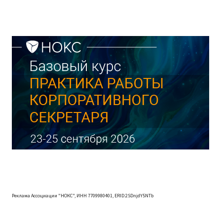
Реклама Ассоциации "НОКС", ИНН 7709980401, ERID:2SDnjdY5NTb