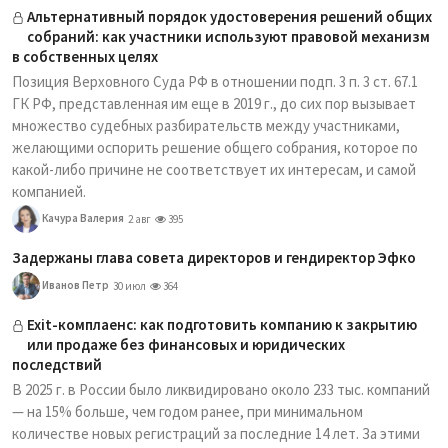
Альтернативный порядок удостоверения решений общих
собраний: как участники используют правовой механизм
в собственных целях
Позиция Верховного Суда РФ в отношении подп. 3 п. 3 ст. 67.1
ГК РФ, представленная им еще в 2019 г., до сих пор вызывает
множество судебных разбирательств между участниками,
желающими оспорить решение общего собрания, которое по
какой-либо причине не соответствует их интересам, и самой
компанией.
Качура Валерия
2 авг
395
Задержаны глава совета директоров и гендиректор Эфко
Иванов Петр
30 июл
364
Exit-комплаенс: как подготовить компанию к закрытию
или продаже без финансовых и юридических
последствий
В 2025 г. в России было ликвидировано около 233 тыс. компаний
— на 15% больше, чем годом ранее, при минимальном
количестве новых регистраций за последние 14 лет. За этими