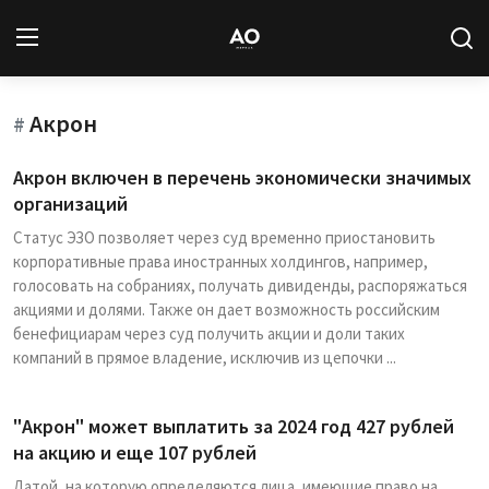
Акрон
Вход
Регистрация
#
Акрон включен в перечень экономически значимых
Новости
организаций
Статус ЭЗО позволяет через суд временно приостановить
Статьи
корпоративные права иностранных холдингов, например,
голосовать на собраниях, получать дивиденды, распоряжаться
Авторы
акциями и долями. Также он дает возможность российским
бенефициарам через суд получить акции и доли таких
Архив
компаний в прямое владение, исключив из цепочки ...
База знаний
"Акрон" может выплатить за 2024 год 427 рублей
на акцию и еще 107 рублей
Подписка
Датой, на которую определяются лица, имеющие право на