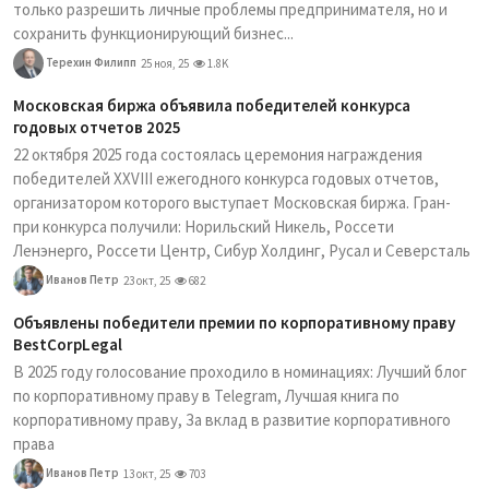
только разрешить личные проблемы предпринимателя, но и
сохранить функционирующий бизнес...
Терехин Филипп
25 ноя, 25
1.8K
Московская биржа объявила победителей конкурса
годовых отчетов 2025
22 октября 2025 года состоялась церемония награждения
победителей XXVIII ежегодного конкурса годовых отчетов,
организатором которого выступает Московская биржа. Гран-
при конкурса получили: Норильский Никель, Россети
Ленэнерго, Россети Центр, Сибур Холдинг, Русал и Северсталь
Иванов Петр
23 окт, 25
682
Объявлены победители премии по корпоративному праву
BestCorpLegal
В 2025 году голосование проходило в номинациях: Лучший блог
по корпоративному праву в Telegram, Лучшая книга по
корпоративному праву, За вклад в развитие корпоративного
права
Иванов Петр
13 окт, 25
703