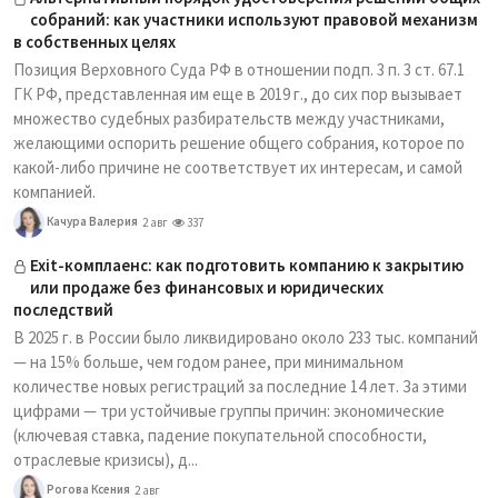
собраний: как участники используют правовой механизм
в собственных целях
Позиция Верховного Суда РФ в отношении подп. 3 п. 3 ст. 67.1
ГК РФ, представленная им еще в 2019 г., до сих пор вызывает
множество судебных разбирательств между участниками,
желающими оспорить решение общего собрания, которое по
какой-либо причине не соответствует их интересам, и самой
компанией.
Качура Валерия
2 авг
337
Exit-комплаенс: как подготовить компанию к закрытию
или продаже без финансовых и юридических
последствий
В 2025 г. в России было ликвидировано около 233 тыс. компаний
— на 15% больше, чем годом ранее, при минимальном
количестве новых регистраций за последние 14 лет. За этими
цифрами — три устойчивые группы причин: экономические
(ключевая ставка, падение покупательной способности,
отраслевые кризисы), д...
Рогова Ксения
2 авг