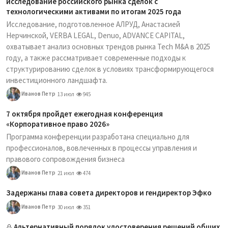
исследование российского рынка сделок с
технологическими активами по итогам 2025 года
Исследование, подготовленное АЛРУД, Анастасией
Нерчинской, VERBA LEGAL, Denuo, ADVANCE CAPITAL,
охватывает анализ основных трендов рынка Tech M&A в 2025
году, а также рассматривает современные подходы к
структурированию сделок в условиях трансформирующегося
инвестиционного ландшафта.
Иванов Петр
13 июл
945
7 октября пройдет ежегодная конференция
«Корпоративное право 2026»
Программа конференции разработана специально для
профессионалов, вовлеченных в процессы управления и
правового сопровождения бизнеса
Иванов Петр
21 июл
474
Задержаны глава совета директоров и гендиректор Эфко
Иванов Петр
30 июл
351
Альтернативный порядок удостоверения решений общих