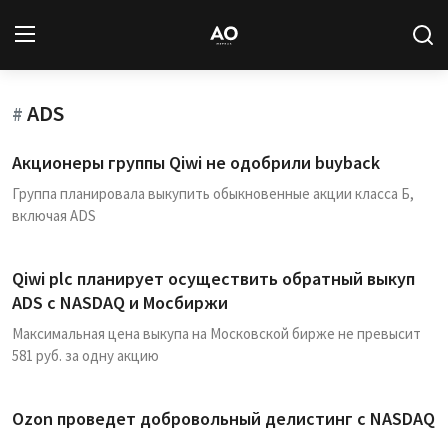
ADS
Вход
Регистрация
#
Акционеры группы Qiwi не одобрили buyback
Новости
Группа планировала выкупить обыкновенные акции класса Б,
включая ADS
Статьи
Авторы
Qiwi plc планирует осуществить обратный выкуп
ADS с NASDAQ и Мосбиржи
Архив
Максимальная цена выкупа на Московской бирже не превысит
581 руб. за одну акцию
База знаний
Подписка
Ozon проведет добровольный делистинг с NASDAQ