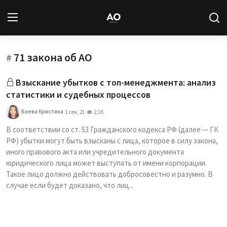
71 закона об АО
Вход
Регистрация
#
Взыскание убытков с топ-менеджмента: анализ
Новости
статистики и судебных процессов
Статьи
Боева Кристина
1 сен, 21
2.1K
В соответствии со ст. 53 Гражданского кодекса РФ (далее — ГК
Авторы
РФ) убытки могут быть взысканы с лица, которое в силу закона,
иного правового акта или учредительного документа
Архив
юридического лица может выступать от имени корпорации.
Такое лицо должно действовать добросовестно и разумно. В
База знаний
случае если будет доказано, что лиц...
Подписка