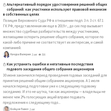
Альтернативный порядок удостоверения решений общих
собраний: как участники используют правовой механизм
в собственных целях
Позиция Верховного Суда РФ в отношении подп. 3 п. 3 ст. 67.1
ГК РФ, представленная им еще в 2019 г., до сих пор вызывает
множество судебных разбирательств между участниками,
желающими оспорить решение общего собрания, которое по
какой-либо причине не соответствует их интересам, и самой
компанией.
Качура Валерия
2 авг
316
Как устранить ошибки и негативные последствия
годового заседания общего собрания акционеров
30 июня закончился период проведения годовых заседаний для
принятия решений общим собранием акционеров. А 1 июля
начался период подготовки уже к следующему годовому
заседанию. И это не шутка, так как акционеры — владельцы не
менее чем 2% голосующих акций вправе подавать
предложения к следующему годо...
Бойцов Павел
2 авг