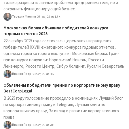
только разрешить личные проблемы предпринимателя, но и
сохранить функционирующий бизнес...
Терехин Филипп
25 ноя, 25
1.8K
Московская биржа объявила победителей конкурса
годовых отчетов 2025
22 октября 2025 года состоялась церемония награждения
победителей XXVIII ежегодного конкурса годовых отчетов,
организатором которого выступает Московская биржа. Гран-
при конкурса получили: Норильский Никель, Россети
Ленэнерго, Россети Центр, Сибур Холдинг, Русал и Северсталь
Иванов Петр
23 окт, 25
682
Объявлены победители премии по корпоративному праву
BestCorpLegal
В 2025 году голосование проходило в номинациях: Лучший блог
по корпоративному праву в Telegram, Лучшая книга по
корпоративному праву, За вклад в развитие корпоративного
права
Иванов Петр
13 окт, 25
703