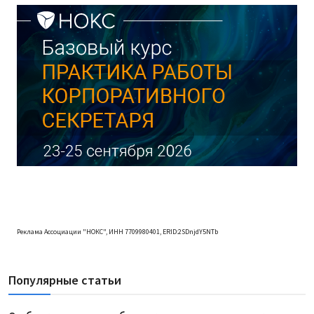
Реклама Ассоциации "НОКС", ИНН 7709980401, ERID:2SDnjdY5NTb
Популярные статьи