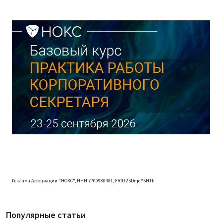
Реклама Ассоциации "НОКС", ИНН 7709980401, ERID:2SDnjdY5NTb
Популярные статьи