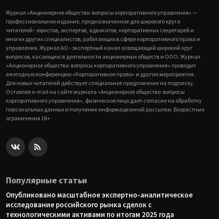
Журнал «Акционерное общество: вопросы корпоративного управления» —
профессиональное издание, предназначенное для широкого круга
читателей - юристов, экспертов, адвокатов, корпоративных секретарей и
многих других специалистов, работающих в сфере корпоративного права и
управления. Журнал АО - экспертный канал освещающий широкий круг
вопросов, касающихся деятельности акционерных обществ и ООО. Журнал
«Акционерное общество: вопросы корпоративного управления» проводит
ежегодную конференцию «Корпоративное право» и другие мероприятия.
Для новых читателей действует специальное предложение на подписку.
Оставляя e-mail на сайте журнала «Акционерное общество: вопросы
корпоративного управления», физическое лицо дает согласие на обработку
персональных данных и получение информационной рассылки. Возрастные
ограничения 16+
Популярные статьи
Опубликовано масштабное экспертно-аналитическое
исследование российского рынка сделок с
технологическими активами по итогам 2025 года