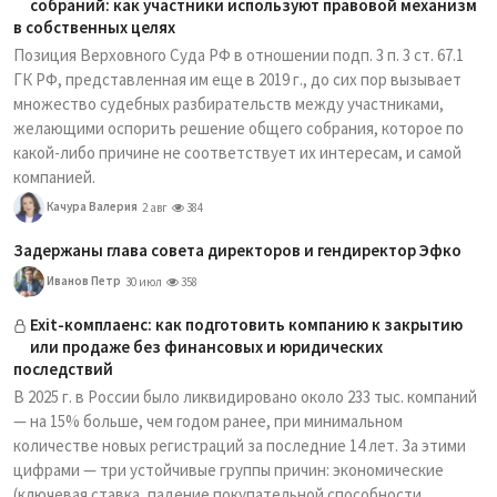
собраний: как участники используют правовой механизм
в собственных целях
Позиция Верховного Суда РФ в отношении подп. 3 п. 3 ст. 67.1
ГК РФ, представленная им еще в 2019 г., до сих пор вызывает
множество судебных разбирательств между участниками,
желающими оспорить решение общего собрания, которое по
какой-либо причине не соответствует их интересам, и самой
компанией.
Качура Валерия
2 авг
384
Задержаны глава совета директоров и гендиректор Эфко
Иванов Петр
30 июл
358
Exit-комплаенс: как подготовить компанию к закрытию
или продаже без финансовых и юридических
последствий
В 2025 г. в России было ликвидировано около 233 тыс. компаний
— на 15% больше, чем годом ранее, при минимальном
количестве новых регистраций за последние 14 лет. За этими
цифрами — три устойчивые группы причин: экономические
(ключевая ставка, падение покупательной способности,