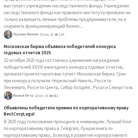
выступает учреждение наследственного фонда. Учреждение
наследственного фонда как правового института призвано не
только разрешить личные проблемы предпринимателя, но и
сохранить функционирующий бизнес...
Терехин Филипп
25 ноя, 25
1.8K
Московская биржа объявила победителей конкурса
годовых отчетов 2025
22 октября 2025 года состоялась церемония награждения
победителей XXVIII ежегодного конкурса годовых отчетов,
организатором которого выступает Московская биржа. Гран-
при конкурса получили: Норильский Никель, Россети
Ленэнерго, Россети Центр, Сибур Холдинг, Русал и Северсталь
Иванов Петр
23 окт, 25
682
Объявлены победители премии по корпоративному праву
BestCorpLegal
В 2025 году голосование проходило в номинациях: Лучший блог
по корпоративному праву в Telegram, Лучшая книга по
корпоративному праву, За вклад в развитие корпоративного