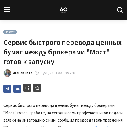
Вход
Регистрация
Новости
Сервис быстрого перевода ценных
Новости
бумаг между брокерами "Мост"
готов к запуску
Статьи
Иванов Петр
13 дек, 24 - 10:00
728
Авторы
Архив
База знаний
Сервис быстрого перевода ценных бумаг между брокерами
"Мост" готов к работе, на сегодня семь профучастников подали
Подписка
заявки на интеграцию с ним, сообщил председатель правления