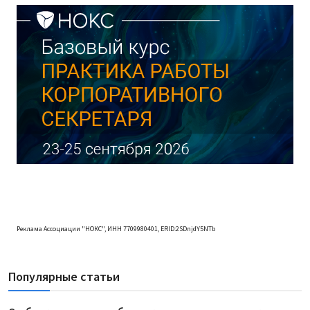
Реклама Ассоциации "НОКС", ИНН 7709980401, ERID:2SDnjdY5NTb
Популярные статьи