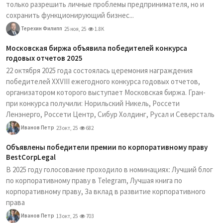
только разрешить личные проблемы предпринимателя, но и
сохранить функционирующий бизнес...
Терехин Филипп
25 ноя, 25
1.8K
Московская биржа объявила победителей конкурса
годовых отчетов 2025
22 октября 2025 года состоялась церемония награждения
победителей XXVIII ежегодного конкурса годовых отчетов,
организатором которого выступает Московская биржа. Гран-
при конкурса получили: Норильский Никель, Россети
Ленэнерго, Россети Центр, Сибур Холдинг, Русал и Северсталь
Иванов Петр
23 окт, 25
682
Объявлены победители премии по корпоративному праву
BestCorpLegal
В 2025 году голосование проходило в номинациях: Лучший блог
по корпоративному праву в Telegram, Лучшая книга по
корпоративному праву, За вклад в развитие корпоративного
права
Иванов Петр
13 окт, 25
703