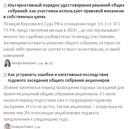
Альтернативный порядок удостоверения решений общих
собраний: как участники используют правовой механизм
в собственных целях
Позиция Верховного Суда РФ в отношении подп. 3 п. 3 ст. 67.1
ГК РФ, представленная им еще в 2019 г., до сих пор вызывает
множество судебных разбирательств между участниками,
желающими оспорить решение общего собрания, которое по
какой-либо причине не соответствует их интересам, и самой
компанией.
Качура Валерия
2 авг
335
Как устранить ошибки и негативные последствия
годового заседания общего собрания акционеров
30 июня закончился период проведения годовых заседаний для
принятия решений общим собранием акционеров. А 1 июля
начался период подготовки уже к следующему годовому
заседанию. И это не шутка, так как акционеры — владельцы не
менее чем 2% голосующих акций вправе подавать
предложения к следующему годо...
Бойцов Павел
2 авг