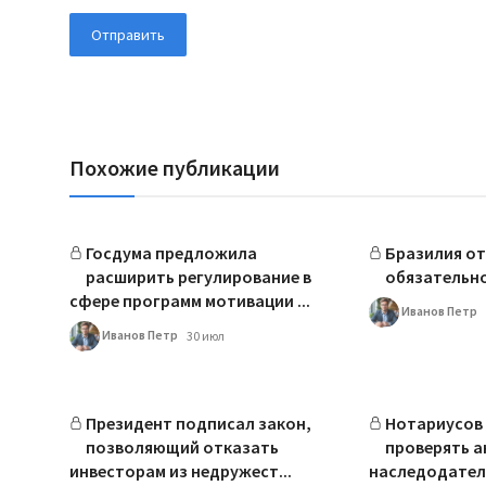
Отправить
Похожие публикации
Госдума предложила
Бразилия от
расширить регулирование в
обязательн
сфере программ мотивации ...
Иванов Петр
Иванов Петр
30 июл
Президент подписал закон,
Нотариусов 
позволяющий отказать
проверять а
инвесторам из недружест...
наследодател