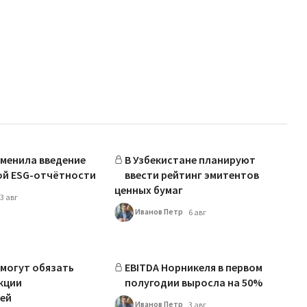
менила введение
В Узбекистане планируют
ой ESG-отчётности
ввести рейтинг эмитентов
ценных бумаг
3 авг
Иванов Петр
6 авг
могут обязать
EBITDA Норникеля в первом
кции
полугодии выросла на 50%
ей
Иванов Петр
3 авг