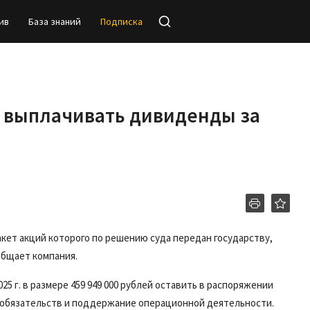
ив
База знаний
Подписка
е выплачивать дивиденды за
акет акций которого по решению суда передан государству,
общает компания.
25 г. в размере 459 949 000 рублей оставить в распоряжении
х обязательств и поддержание операционной деятельности.