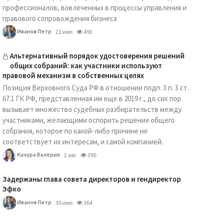
профессионалов, вовлеченных в процессы управления и
правового сопровождения бизнеса
Иванов Петр
21 июл
493
Альтернативный порядок удостоверения решений
общих собраний: как участники используют
правовой механизм в собственных целях
Позиция Верховного Суда РФ в отношении подп. 3 п. 3 ст.
67.1 ГК РФ, представленная им еще в 2019 г., до сих пор
вызывает множество судебных разбирательств между
участниками, желающими оспорить решение общего
собрания, которое по какой-либо причине не
соответствует их интересам, и самой компанией.
Качура Валерия
2 авг
390
Задержаны глава совета директоров и гендиректор
Эфко
Иванов Петр
30 июл
364