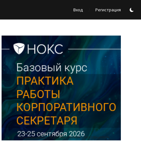
/
Вход
Регистрация
Реклама Ассоциации "НОКС", ИНН 7709980401, ERID:2SDnjdY5NTb