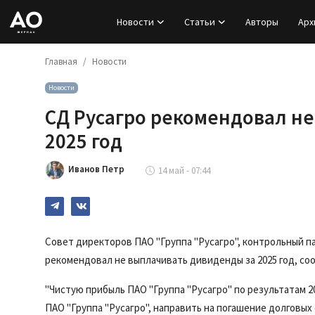
Новости
Статьи
Авторы
Арх
Главная
Новости
Вход
Новости
Регистрация
СД Русагро рекомендовал н
Новости
2025 год
Статьи
Иванов Петр
14 май - 07:44
Авторы
Архив
Совет директоров ПАО "Группа
"Русагро", контрольный п
рекомендовал не выплачивать дивиденды за 2025 год, со
База знаний
"Чистую прибыль ПАО "Группа "Русагро" по результатам 20
Подписка
ПАО "Группа "Русагро", направить на погашение долговы