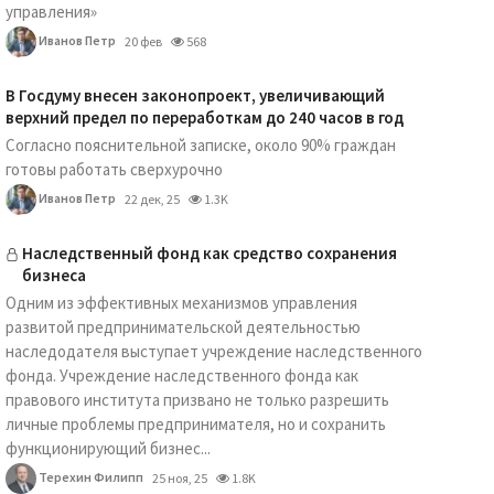
управления»
Иванов Петр
20 фев
568
В Госдуму внесен законопроект, увеличивающий
верхний предел по переработкам до 240 часов в год
Согласно пояснительной записке, около 90% граждан
готовы работать сверхурочно
Иванов Петр
22 дек, 25
1.3K
Наследственный фонд как средство сохранения
бизнеса
Одним из эффективных механизмов управления
развитой предпринимательской деятельностью
наследодателя выступает учреждение наследственного
фонда. Учреждение наследственного фонда как
правового института призвано не только разрешить
личные проблемы предпринимателя, но и сохранить
функционирующий бизнес...
Терехин Филипп
25 ноя, 25
1.8K