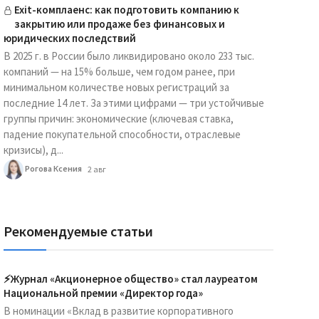
Exit-комплаенс: как подготовить компанию к
закрытию или продаже без финансовых и
юридических последствий
В 2025 г. в России было ликвидировано около 233 тыс.
компаний — на 15% больше, чем годом ранее, при
минимальном количестве новых регистраций за
последние 14 лет. За этими цифрами — три устойчивые
группы причин: экономические (ключевая ставка,
падение покупательной способности, отраслевые
кризисы), д...
Рогова Ксения
2 авг
Рекомендуемые статьи
⚡️Журнал «Акционерное общество» стал лауреатом
Национальной премии «Директор года»
В номинации «Вклад в развитие корпоративного