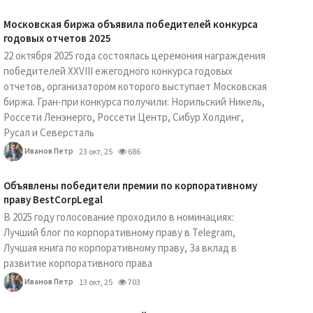
Московская биржа объявила победителей конкурса
годовых отчетов 2025
22 октября 2025 года состоялась церемония награждения
победителей XXVIII ежегодного конкурса годовых
отчетов, организатором которого выступает Московская
биржа. Гран-при конкурса получили: Норильский Никель,
Россети Ленэнерго, Россети Центр, Сибур Холдинг,
Русал и Северсталь
Иванов Петр
23 окт, 25
686
Объявлены победители премии по корпоративному
праву BestCorpLegal
В 2025 году голосование проходило в номинациях:
Лучший блог по корпоративному праву в Telegram,
Лучшая книга по корпоративному праву, За вклад в
развитие корпоративного права
Иванов Петр
13 окт, 25
703