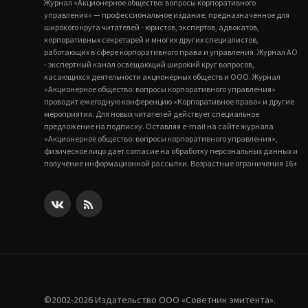
Журнал «Акционерное общество: вопросы корпоративного
управления» — профессиональное издание, предназначенное для
широкого круга читателей - юристов, экспертов, адвокатов,
корпоративных секретарей и многих других специалистов,
работающих в сфере корпоративного права и управления. Журнал АО
- экспертный канал освещающий широкий круг вопросов,
касающихся деятельности акционерных обществ и ООО. Журнал
«Акционерное общество: вопросы корпоративного управления»
проводит ежегодную конференцию «Корпоративное право» и другие
мероприятия. Для новых читателей действует специальное
предложение на подписку. Оставляя e-mail на сайте журнала
«Акционерное общество: вопросы корпоративного управления»,
физическое лицо дает согласие на обработку персональных данных и
получение информационной рассылки. Возрастные ограничения 16+
©2002-2026 Издательство ООО «‎Советник эмитента».