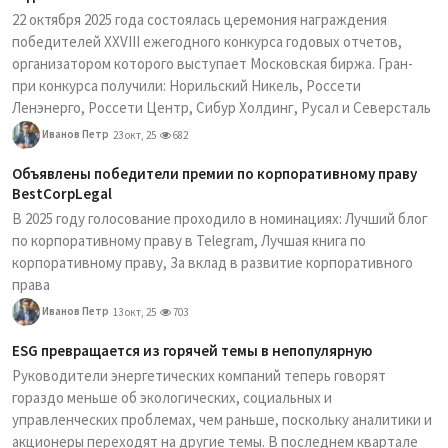
22 октября 2025 года состоялась церемония награждения
победителей XXVIII ежегодного конкурса годовых отчетов,
организатором которого выступает Московская биржа. Гран-
при конкурса получили: Норильский Никель, Россети
Ленэнерго, Россети Центр, Сибур Холдинг, Русал и Северсталь
Иванов Петр
23 окт, 25
682
Объявлены победители премии по корпоративному праву
BestCorpLegal
В 2025 году голосование проходило в номинациях: Лучший блог
по корпоративному праву в Telegram, Лучшая книга по
корпоративному праву, За вклад в развитие корпоративного
права
Иванов Петр
13 окт, 25
703
ESG превращается из горячей темы в непопулярную
Руководители энергетических компаний теперь говорят
гораздо меньше об экологических, социальных и
управленческих проблемах, чем раньше, поскольку аналитики и
акционеры переходят на другие темы. В последнем квартале