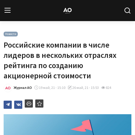
Вход
Регистрация
Новости
Российские компании в числе
Новости
лидеров в нескольких отраслях
рейтинга по созданию
Статьи
акционерной стоимости
Авторы
Журнал АО
19 май, 21 - 15:10
26 май, 21 - 15:53
824
Архив
База знаний
Подписка