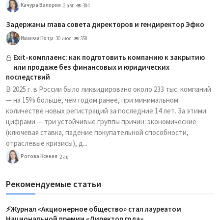
Качура Валерия
2 авг
384
Задержаны глава совета директоров и гендиректор Эфко
Иванов Петр
30 июл
358
Exit-комплаенс: как подготовить компанию к закрытию
или продаже без финансовых и юридических
последствий
В 2025 г. в России было ликвидировано около 233 тыс. компаний
— на 15% больше, чем годом ранее, при минимальном
количестве новых регистраций за последние 14 лет. За этими
цифрами — три устойчивые группы причин: экономические
(ключевая ставка, падение покупательной способности,
отраслевые кризисы), д...
Рогова Ксения
2 авг
Рекомендуемые статьи
⚡️Журнал «Акционерное общество» стал лауреатом
Национальной премии «Директор года»