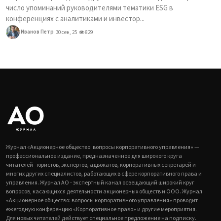
число упоминаний руководителями тематики ESG в
конференциях с аналитиками и инвестор...
Иванов Петр
30 сен, 25
829
Журнал «Акционерное общество: вопросы корпоративного управления» —
профессиональное издание, предназначенное для широкого круга
читателей - юристов, экспертов, адвокатов, корпоративных секретарей и
многих других специалистов, работающих в сфере корпоративного права и
управления. Журнал АО - экспертный канал освещающий широкий круг
вопросов, касающихся деятельности акционерных обществ и ООО. Журнал
«Акционерное общество: вопросы корпоративного управления» проводит
ежегодную конференцию «Корпоративное право» и другие мероприятия.
Для новых читателей действует специальное предложение на подписку.