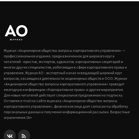
Журнал «Акционерное общество: вопросы корпоративного управления» —
профессиональное издание, предназначенное для широкого круга
читателей - юристов, экспертов, адвокатов, корпоративных секретарей и
многих других специалистов, работающих в сфере корпоративного права и
управления. Журнал АО - экспертный канал освещающий широкий круг
вопросов, касающихся деятельности акционерных обществ и ООО. Журнал
«Акционерное общество: вопросы корпоративного управления» проводит
ежегодную конференцию «Корпоративное право» и другие мероприятия.
Для новых читателей действует специальное предложение на подписку.
Оставляя e-mail на сайте журнала «Акционерное общество: вопросы
корпоративного управления», физическое лицо дает согласие на обработку
персональных данных и получение информационной рассылки. Возрастные
ограничения 16+