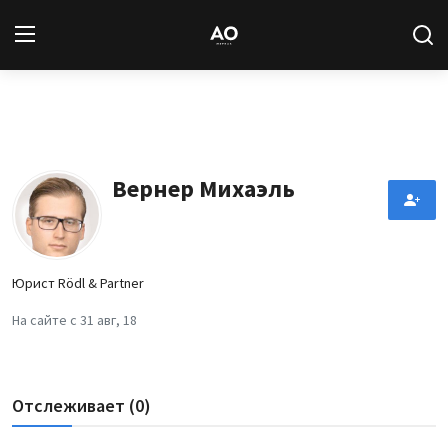
Вход
Регистрация
Новости
Вернер Михаэль
Статьи
Авторы
Юрист Rödl & Partner
Архив
На сайте с 31 авг, 18
База знаний
Отслеживает (0)
Подписка