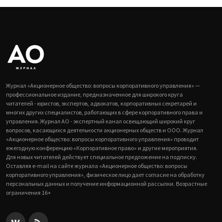
Журнал «Акционерное общество: вопросы корпоративного управления» —
профессиональное издание, предназначенное для широкого круга
читателей - юристов, экспертов, адвокатов, корпоративных секретарей и
многих других специалистов, работающих в сфере корпоративного права и
управления. Журнал АО - экспертный канал освещающий широкий круг
вопросов, касающихся деятельности акционерных обществ и ООО. Журнал
«Акционерное общество: вопросы корпоративного управления» проводит
ежегодную конференцию «Корпоративное право» и другие мероприятия.
Для новых читателей действует специальное предложение на подписку.
Оставляя e-mail на сайте журнала «Акционерное общество: вопросы
корпоративного управления», физическое лицо дает согласие на обработку
персональных данных и получение информационной рассылки. Возрастные
ограничения 16+