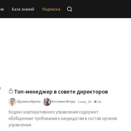
ив
База знаний
Подписка
м
Топ-менеджер в совете директоров
Щукина Ирина
Косякин Игорь
1 июл, 24
2K
Кодекс корпоративного управления содержит
обобщенные требования к кандидатам в состав органов
управления.