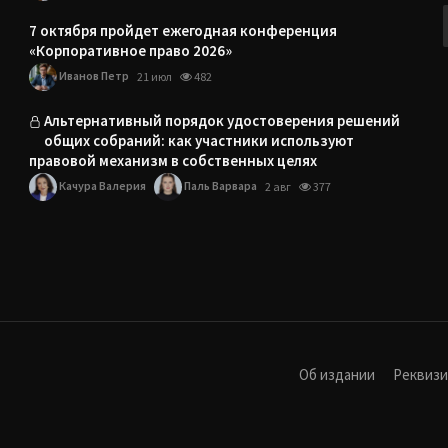
7 октября пройдет ежегодная конференция
«Корпоративное право 2026»
Иванов Петр
21 июл
482
Альтернативный порядок удостоверения решений
общих собраний: как участники используют
правовой механизм в собственных целях
Качура Валерия
Паль Варвара
2 авг
377
Об издании
Реквиз