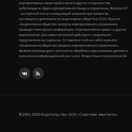
корпоративных секретарей и многих других специалистов,
работающих в сфере корпоративного права и управления. Журнал АО
- экспертный канал освещающий широкий круг вопросов,
касающихся деятельности акционерных обществ и ООО. Журнал
«Акционерное общество: вопросы корпоративного управления»
проводит ежегодную конференцию «Корпоративное право» и другие
мероприятия. Для новых читателей действует специальное
предложение на подписку. Оставляя e-mail на сайте журнала
«Акционерное общество: вопросы корпоративного управления»,
физическое лицо дает согласие на обработку персональных данных и
получение информационной рассылки. Возрастные ограничения 16+
©2002-2026 Издательство ООО «‎Советник эмитента».