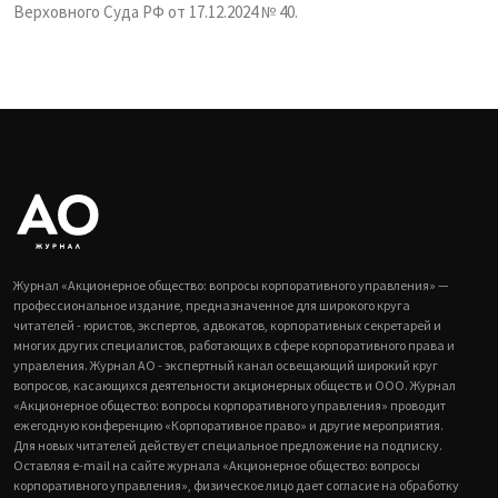
Верховного Суда РФ от 17.12.2024 № 40.
Журнал «Акционерное общество: вопросы корпоративного управления» —
профессиональное издание, предназначенное для широкого круга
читателей - юристов, экспертов, адвокатов, корпоративных секретарей и
многих других специалистов, работающих в сфере корпоративного права и
управления. Журнал АО - экспертный канал освещающий широкий круг
вопросов, касающихся деятельности акционерных обществ и ООО. Журнал
«Акционерное общество: вопросы корпоративного управления» проводит
ежегодную конференцию «Корпоративное право» и другие мероприятия.
Для новых читателей действует специальное предложение на подписку.
Оставляя e-mail на сайте журнала «Акционерное общество: вопросы
корпоративного управления», физическое лицо дает согласие на обработку