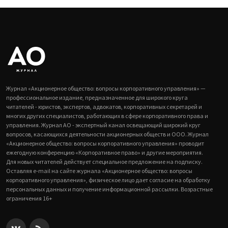
Журнал «Акционерное общество: вопросы корпоративного управления» —
профессиональное издание, предназначенное для широкого круга
читателей - юристов, экспертов, адвокатов, корпоративных секретарей и
многих других специалистов, работающих в сфере корпоративного права и
управления. Журнал АО - экспертный канал освещающий широкий круг
вопросов, касающихся деятельности акционерных обществ и ООО. Журнал
«Акционерное общество: вопросы корпоративного управления» проводит
ежегодную конференцию «Корпоративное право» и другие мероприятия.
Для новых читателей действует специальное предложение на подписку.
Оставляя e-mail на сайте журнала «Акционерное общество: вопросы
корпоративного управления», физическое лицо дает согласие на обработку
персональных данных и получение информационной рассылки. Возрастные
ограничения 16+