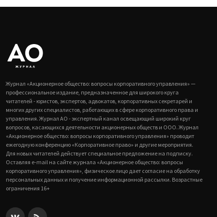
Журнал «Акционерное общество: вопросы корпоративного управления» —
профессиональное издание, предназначенное для широкого круга
читателей - юристов, экспертов, адвокатов, корпоративных секретарей и
многих других специалистов, работающих в сфере корпоративного права и
управления. Журнал АО - экспертный канал освещающий широкий круг
вопросов, касающихся деятельности акционерных обществ и ООО. Журнал
«Акционерное общество: вопросы корпоративного управления» проводит
ежегодную конференцию «Корпоративное право» и другие мероприятия.
Для новых читателей действует специальное предложение на подписку.
Оставляя e-mail на сайте журнала «Акционерное общество: вопросы
корпоративного управления», физическое лицо дает согласие на обработку
персональных данных и получение информационной рассылки. Возрастные
ограничения 16+