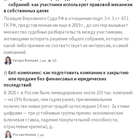
собраний: как участники используют правовой механизм
в собственных целях
Позиция Верховного Суда РФ в отношении подп. 3 п. 3 ст. 67.1
ГК РФ, представленная им еще в 2019 г., до сих пор вызывает
множество судебных разбирательств между участниками,
желающими оспорить решение общего собрания, которое по
какой-либо причине не соответствует их интересам, и самой
компанией.
Качура Валерия
2 авг
329
Exit-комплаенс: как подготовить компанию к закрытию
или продаже без финансовых и юридических
последствий
В 2025 г. в России было ликвидировано около 233 тыс. компаний
— на 15% больше, чем годом ранее, при минимальном
количестве новых регистраций за последние 14 лет. За этими
цифрами — три устойчивые группы причин: экономические
(ключевая ставка, падение покупательной способности,
отраслевые кризисы), д...
Рогова Ксения
2 авг