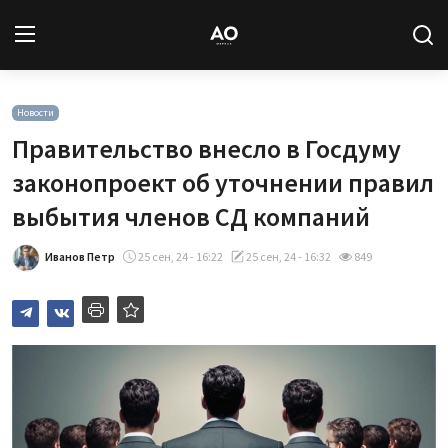
Вход
Регистрация
Новости
Правительство внесло в Госдуму
Новости
законопроект об уточнении правил
выбытия членов СД компаний
Статьи
Иванов Петр
25 сен, 24 - 16:22
25 сен, 24 - 16:32
849
Авторы
Архив
База знаний
Подписка