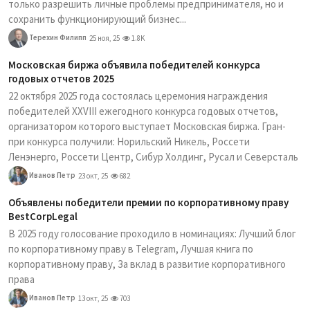
только разрешить личные проблемы предпринимателя, но и
сохранить функционирующий бизнес...
Терехин Филипп
25 ноя, 25
1.8K
Московская биржа объявила победителей конкурса
годовых отчетов 2025
22 октября 2025 года состоялась церемония награждения
победителей XXVIII ежегодного конкурса годовых отчетов,
организатором которого выступает Московская биржа. Гран-
при конкурса получили: Норильский Никель, Россети
Ленэнерго, Россети Центр, Сибур Холдинг, Русал и Северсталь
Иванов Петр
23 окт, 25
682
Объявлены победители премии по корпоративному праву
BestCorpLegal
В 2025 году голосование проходило в номинациях: Лучший блог
по корпоративному праву в Telegram, Лучшая книга по
корпоративному праву, За вклад в развитие корпоративного
права
Иванов Петр
13 окт, 25
703