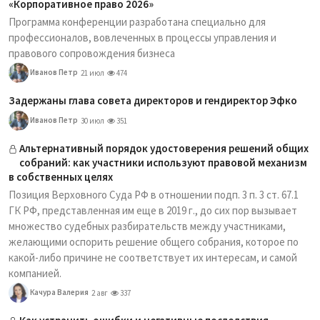
«Корпоративное право 2026»
Программа конференции разработана специально для
профессионалов, вовлеченных в процессы управления и
правового сопровождения бизнеса
Иванов Петр
21 июл
474
Задержаны глава совета директоров и гендиректор Эфко
Иванов Петр
30 июл
351
Альтернативный порядок удостоверения решений общих
собраний: как участники используют правовой механизм
в собственных целях
Позиция Верховного Суда РФ в отношении подп. 3 п. 3 ст. 67.1
ГК РФ, представленная им еще в 2019 г., до сих пор вызывает
множество судебных разбирательств между участниками,
желающими оспорить решение общего собрания, которое по
какой-либо причине не соответствует их интересам, и самой
компанией.
Качура Валерия
2 авг
337