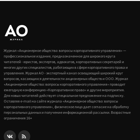
Журнал «Акционерное общество: вопросы корпоративного управления» —
профессиональное издание, предназначенное для широкого круга
читателей - юристов, экспертов, адвокатов, корпоративных секретарей и
многих других специалистов, работающих в сфере корпоративного права и
управления. Журнал АО - экспертный канал освещающий широкий круг
вопросов, касающихся деятельности акционерных обществ и ООО. Журнал
«Акционерное общество: вопросы корпоративного управления» проводит
ежегодную конференцию «Корпоративное право» и другие мероприятия.
Для новых читателей действует специальное предложение на подписку.
Оставляя e-mail на сайте журнала «Акционерное общество: вопросы
корпоративного управления», физическое лицо дает согласие на обработку
персональных данных и получение информационной рассылки. Возрастные
ограничения 16+