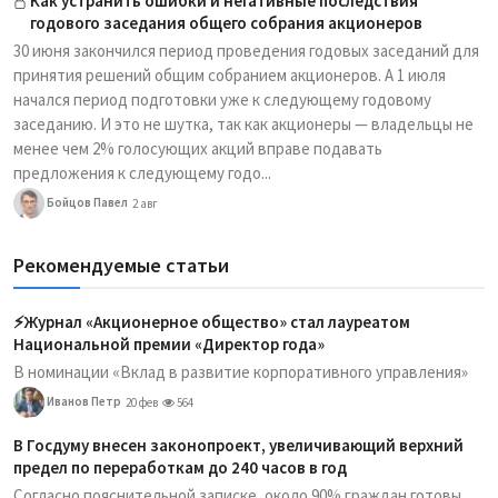
Как устранить ошибки и негативные последствия
годового заседания общего собрания акционеров
30 июня закончился период проведения годовых заседаний для
принятия решений общим собранием акционеров. А 1 июля
начался период подготовки уже к следующему годовому
заседанию. И это не шутка, так как акционеры — владельцы не
менее чем 2% голосующих акций вправе подавать
предложения к следующему годо...
Бойцов Павел
2 авг
Рекомендуемые статьи
⚡️Журнал «Акционерное общество» стал лауреатом
Национальной премии «Директор года»
В номинации «Вклад в развитие корпоративного управления»
Иванов Петр
20 фев
564
В Госдуму внесен законопроект, увеличивающий верхний
предел по переработкам до 240 часов в год
Согласно пояснительной записке, около 90% граждан готовы