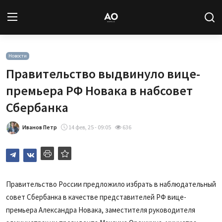
Вход
Регистрация
Новости
Правительство выдвинуло вице-
Новости
премьера РФ Новака в набсовет
Сбербанка
Статьи
Иванов Петр
14 фев, 25 - 09:05
636
Авторы
Архив
База знаний
Правительство России предложило избрать в наблюдательный
совет Сбербанка в качестве представителей РФ вице-
Подписка
премьера Александра Новака, заместителя руководителя