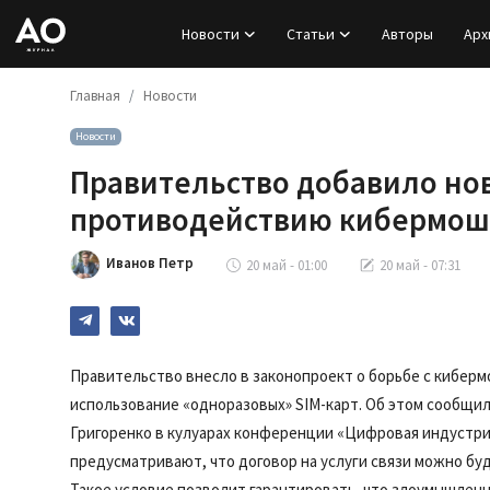
Новости
Статьи
Авторы
Арх
Главная
Новости
Вход
Новости
Регистрация
Правительство добавило нов
Новости
противодействию кибермош
Статьи
Иванов Петр
20 май - 01:00
20 май - 07:31
Авторы
Архив
Правительство внесло в законопроект о борьбе с кибер
использование «одноразовых» SIM-карт. Об этом сообщи
База знаний
Григоренко в кулуарах конференции «Цифровая индустр
предусматривают, что договор на услуги связи можно буд
Подписка
Такое условие позволит гарантировать, что злоумышленни