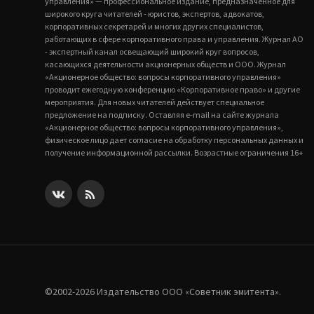
управления» — профессиональное издание, предназначенное для
широкого круга читателей - юристов, экспертов, адвокатов,
корпоративных секретарей и многих других специалистов,
работающих в сфере корпоративного права и управления. Журнал АО
- экспертный канал освещающий широкий круг вопросов,
касающихся деятельности акционерных обществ и ООО. Журнал
«Акционерное общество: вопросы корпоративного управления»
проводит ежегодную конференцию «Корпоративное право» и другие
мероприятия. Для новых читателей действует специальное
предложение на подписку. Оставляя e-mail на сайте журнала
«Акционерное общество: вопросы корпоративного управления»,
физическое лицо дает согласие на обработку персональных данных и
получение информационной рассылки. Возрастные ограничения 16+
©2002-2026 Издательство ООО «‎Советник эмитента».