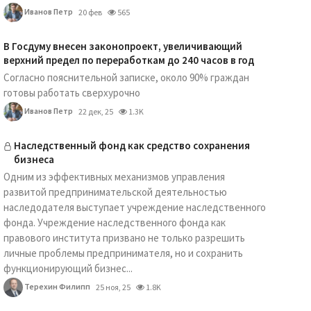
Иванов Петр
20 фев
565
В Госдуму внесен законопроект, увеличивающий
верхний предел по переработкам до 240 часов в год
Согласно пояснительной записке, около 90% граждан
готовы работать сверхурочно
Иванов Петр
22 дек, 25
1.3K
Наследственный фонд как средство сохранения
бизнеса
Одним из эффективных механизмов управления
развитой предпринимательской деятельностью
наследодателя выступает учреждение наследственного
фонда. Учреждение наследственного фонда как
правового института призвано не только разрешить
личные проблемы предпринимателя, но и сохранить
функционирующий бизнес...
Терехин Филипп
25 ноя, 25
1.8K