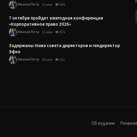
Иванов Петр
13 июл
949
7 октября пройдет ежегодная конференция
«Корпоративное право 2026»
Иванов Петр
21 июл
474
Задержаны глава совета директоров и гендиректор
Эфко
Иванов Петр
30 июл
351
Об издании
Реквиз