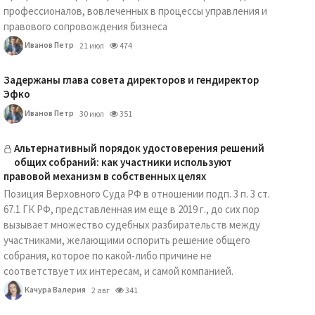
профессионалов, вовлеченных в процессы управления и
правового сопровождения бизнеса
Иванов Петр
21 июл
474
Задержаны глава совета директоров и гендиректор
Эфко
Иванов Петр
30 июл
351
Альтернативный порядок удостоверения решений
общих собраний: как участники используют
правовой механизм в собственных целях
Позиция Верховного Суда РФ в отношении подп. 3 п. 3 ст.
67.1 ГК РФ, представленная им еще в 2019 г., до сих пор
вызывает множество судебных разбирательств между
участниками, желающими оспорить решение общего
собрания, которое по какой-либо причине не
соответствует их интересам, и самой компанией.
Качура Валерия
2 авг
341