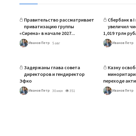
Правительство рассматривает
Сбербанк в I
приватизацию группы
увеличил чи
«Сирена» в начале 2027...
1,019 трлн руб
Иванов Петр
Иванов Петр
5 авг
Задержаны глава совета
Казну осво
директоров и гендиректор
миноритария
Эфко
переходе актив
Иванов Петр
Иванов Петр
30 июл
351