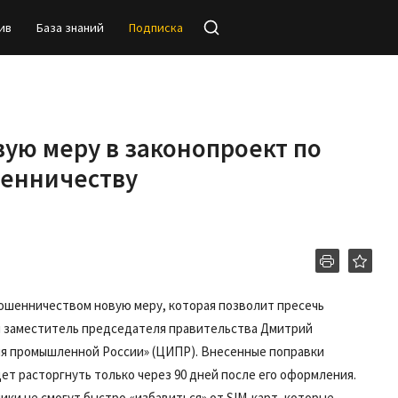
ив
База знаний
Подписка
ую меру в законопроект по
енничеству
мошенничеством новую меру, которая позволит пресечь
л заместитель председателя правительства Дмитрий
ия промышленной России» (ЦИПР). Внесенные поправки
ет расторгнуть только через 90 дней после его оформления.
ки не смогут быстро «избавиться» от SIM-карт, которые