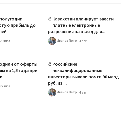
 полугодии
Казахстан планирует ввести
стую прибыль до
платные электронные
лей
разрешения на въезд для...
Иванов Петр
29 июл
4 авг
бодили от оферты
Российские
м на 1,5 года при
неквалифицированные
...
инвесторы вывели почти 90 млрд
руб. из ...
27 июл
Иванов Петр
4 авг