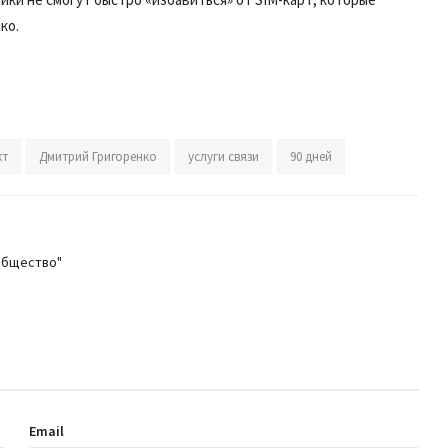
ко.
кт
Дмитрий Григоренко
услуги связи
90 дней
общество"
Email