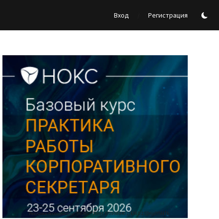
/
Вход
Регистрация
Реклама Ассоциации "НОКС", ИНН 7709980401, ERID:2SDnjdY5NTb