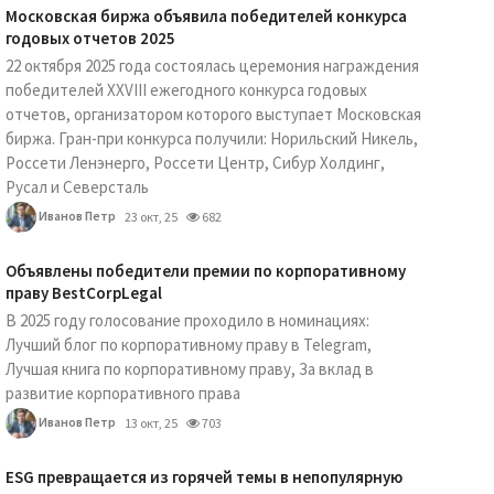
Московская биржа объявила победителей конкурса
годовых отчетов 2025
22 октября 2025 года состоялась церемония награждения
победителей XXVIII ежегодного конкурса годовых
отчетов, организатором которого выступает Московская
биржа. Гран-при конкурса получили: Норильский Никель,
Россети Ленэнерго, Россети Центр, Сибур Холдинг,
Русал и Северсталь
Иванов Петр
23 окт, 25
682
Объявлены победители премии по корпоративному
праву BestCorpLegal
В 2025 году голосование проходило в номинациях:
Лучший блог по корпоративному праву в Telegram,
Лучшая книга по корпоративному праву, За вклад в
развитие корпоративного права
Иванов Петр
13 окт, 25
703
ESG превращается из горячей темы в непопулярную