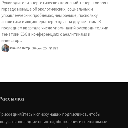
Руководители энергетических компаний теперь говорят
гораздо меньше об экологических, социальных и
управленческих проблемах, чем раньше, поскольку
аналитики и акционеры переходят на другие темы. В
последнем квартале число упоминаний руководителями
тематики ESG в конференциях с аналитиками и
инвестор...
Иванов Петр
30 сен, 25
829
Рассылка
Присоединяйтесь к списку наших подписчиков, чтобы
получать последние новости, обновления и специальные