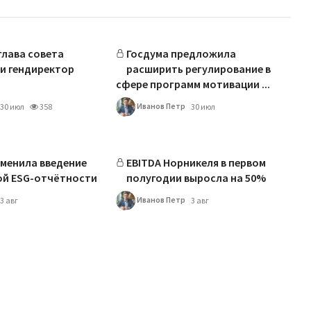
лава совета
Госдума предложила
и гендиректор
расширить регулирование в
сфере программ мотивации ...
Иванов Петр
30 июл
358
30 июл
менила введение
EBITDA Норникеля в первом
ой ESG-отчётности
полугодии выросла на 50%
Иванов Петр
3 авг
3 авг