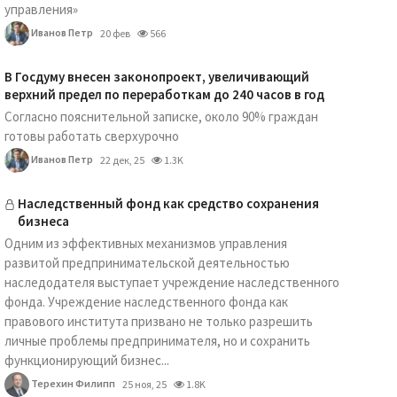
управления»
Иванов Петр
20 фев
566
В Госдуму внесен законопроект, увеличивающий
верхний предел по переработкам до 240 часов в год
Согласно пояснительной записке, около 90% граждан
готовы работать сверхурочно
Иванов Петр
22 дек, 25
1.3K
Наследственный фонд как средство сохранения
бизнеса
Одним из эффективных механизмов управления
развитой предпринимательской деятельностью
наследодателя выступает учреждение наследственного
фонда. Учреждение наследственного фонда как
правового института призвано не только разрешить
личные проблемы предпринимателя, но и сохранить
функционирующий бизнес...
Терехин Филипп
25 ноя, 25
1.8K