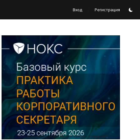
/
Вход
Регистрация
Реклама Ассоциации "НОКС", ИНН 7709980401, ERID:2SDnjdY5NTb