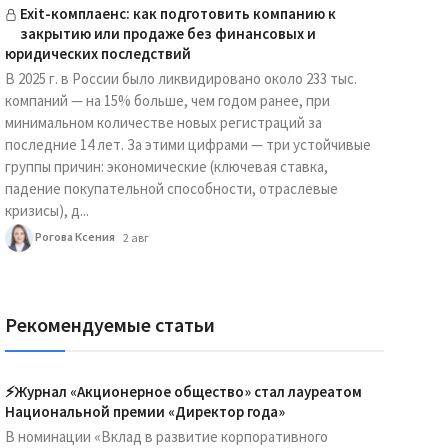
Exit-комплаенс: как подготовить компанию к
закрытию или продаже без финансовых и
юридических последствий
В 2025 г. в России было ликвидировано около 233 тыс.
компаний — на 15% больше, чем годом ранее, при
минимальном количестве новых регистраций за
последние 14 лет. За этими цифрами — три устойчивые
группы причин: экономические (ключевая ставка,
падение покупательной способности, отраслевые
кризисы), д...
Рогова Ксения
2 авг
Рекомендуемые статьи
⚡️Журнал «Акционерное общество» стал лауреатом
Национальной премии «Директор года»
В номинации «Вклад в развитие корпоративного