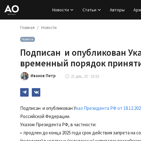
Новости
Статьи
Авторы
Арх
Главная
Новости
Вход
Новости
Регистрация
Подписан и опубликован Ук
Новости
временный порядок принят
Статьи
Иванов Петр
21 дек, 23 - 15:52
Авторы
Архив
Подписан и опубликован У
каз Президента РФ от 18.12.202
Российской Федерации.
База знаний
Указом Президента РФ, в частности:
• продлен до конца 2025 года срок действия запрета на 
Подписка
(вкладами) в уставных (складочных) капиталах российск