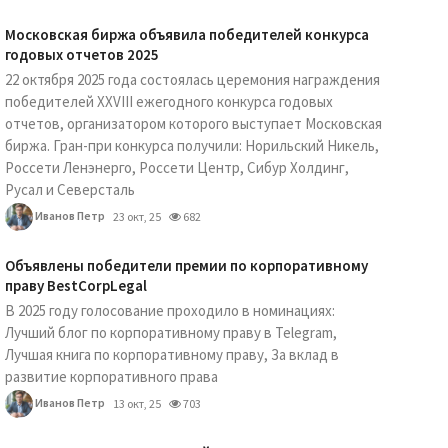
Московская биржа объявила победителей конкурса
годовых отчетов 2025
22 октября 2025 года состоялась церемония награждения
победителей XXVIII ежегодного конкурса годовых
отчетов, организатором которого выступает Московская
биржа. Гран-при конкурса получили: Норильский Никель,
Россети Ленэнерго, Россети Центр, Сибур Холдинг,
Русал и Северсталь
Иванов Петр
23 окт, 25
682
Объявлены победители премии по корпоративному
праву BestCorpLegal
В 2025 году голосование проходило в номинациях:
Лучший блог по корпоративному праву в Telegram,
Лучшая книга по корпоративному праву, За вклад в
развитие корпоративного права
Иванов Петр
13 окт, 25
703