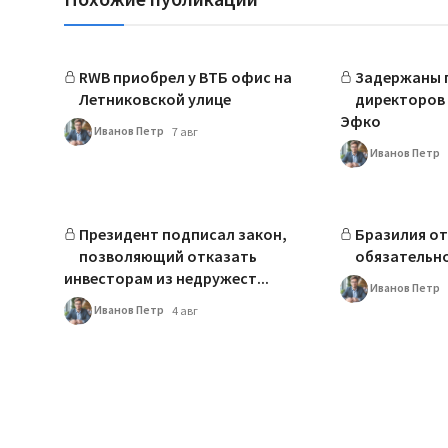
RWB приобрел у ВТБ офис на
Задержаны г
Летниковской улице
директоров 
Эфко
Иванов Петр
7 авг
Иванов Петр
Президент подписал закон,
Бразилия от
позволяющий отказать
обязательн
инвесторам из недружест...
Иванов Петр
Иванов Петр
4 авг