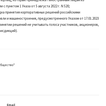
 пунктом 1 Указа от 5 августа 2022 г. N 520;
ядка принятия корпоративных решений российскими
вли и машиностроения, предусмотренного Указом от 17.01.2023
ринятии решений не учитывать голоса участников, акционеров,
рисдикций).
общество"
Email