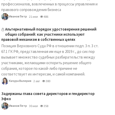
профессионалов, вовлеченных в процессы управления и
правового сопровождения бизнеса
Иванов Петр
21 июл
486
Альтернативный порядок удостоверения решений
общих собраний: как участники используют
правовой механизм в собственных целях
Позиция Верховного Суда РФ в отношении подп. 3 п. 3 ст.
67.1 ГК РФ, представленная им еще в 2019 г., до сих пор
вызывает множество судебных разбирательств между
участниками, желающими оспорить решение общего
собрания, которое по какой-либо причине не
соответствует их интересам, и самой компанией.
Качура Валерия
2 авг
380
Задержаны глава совета директоров и гендиректор
Эфко
Иванов Петр
30 июл
358