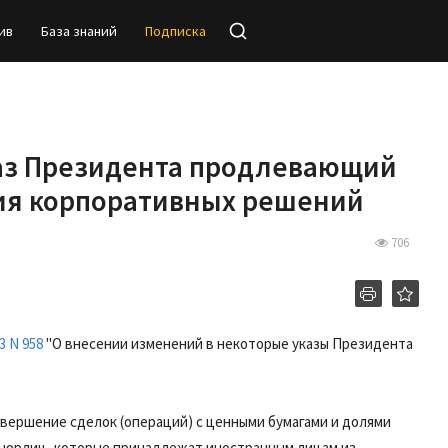
ив
База знаний
Подписка
аз Президента продлевающий
ия корпоративных решений
706
3 N 958
"О внесении изменений в некоторые указы Президента
совершение сделок (операций) с ценными бумагами и долями
их юрлиц, которые принадлежат иностранным лицам из