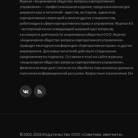
Журнал «Акционерное общество: вопросы корпоративного
управления» — профессиональное издание, предназначенное для
широкого круга читателей - юристов, экспертов, адвокатов,
корпоративных секретарей и многих других специалистов,
работающих в сфере корпоративного права и управления. Журнал АО
- экспертный канал освещающий широкий круг вопросов,
касающихся деятельности акционерных обществ и ООО. Журнал
«Акционерное общество: вопросы корпоративного управления»
проводит ежегодную конференцию «Корпоративное право» и другие
мероприятия. Для новых читателей действует специальное
предложение на подписку. Оставляя e-mail на сайте журнала
«Акционерное общество: вопросы корпоративного управления»,
физическое лицо дает согласие на обработку персональных данных и
получение информационной рассылки. Возрастные ограничения 16+
©2002-2026 Издательство ООО «‎Советник эмитента».