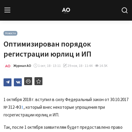
Вход
Регистрация
Новости
Оптимизирован порядок
Новости
регистрации юрлиц и ИП
Статьи
Журнал АО
1 окт, 18 - 13:11
29 ноя, 18 - 11:44
14.5K
Авторы
Архив
1 октября 2018 г. вступил в силу Федеральный закон от 30.10.2017
№ 312-ФЗ
, который внес некоторые упрощения при
База знаний
1
госрегистрации юрлиц и ИП.
Подписка
Так, после 1 октября заявителям будет предоставлено право