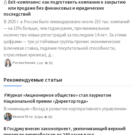
Exit-комплаенс: как подготовить компанию к закрытию
или продаже без финансовых и юридических
последствий
В 2025 г. в России было ликвидировано около 233 тыс. компаний
— на 15% больше, чем годом ранее, при минимальном
количестве новых регистраций за последние 14 лет. За этими
цифрами — три устойчивые группы причин: экономические
(ключевая ставка, падение покупательной способности,
отраслевые кризисы), д...
Рогова Ксения
2 авг
301
Рекомендуемые статьи
⚡️Журнал «Акционерное общество» стал лауреатом
Национальной премии «Директор года»
В номинации «Вклад в развитие корпоративного управления»
Иванов Петр
20 фев
568
В Госдуму внесен законопроект, увеличивающий верхний
предел по переработкам до 240 часов в год