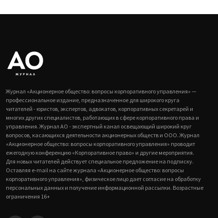
Журнал «Акционерное общество: вопросы корпоративного управления» —
профессиональное издание, предназначенное для широкого круга
читателей - юристов, экспертов, адвокатов, корпоративных секретарей и
многих других специалистов, работающих в сфере корпоративного права и
управления. Журнал АО - экспертный канал освещающий широкий круг
вопросов, касающихся деятельности акционерных обществ и ООО. Журнал
«Акционерное общество: вопросы корпоративного управления» проводит
ежегодную конференцию «Корпоративное право» и другие мероприятия.
Для новых читателей действует специальное предложение на подписку.
Оставляя e-mail на сайте журнала «Акционерное общество: вопросы
корпоративного управления», физическое лицо дает согласие на обработку
персональных данных и получение информационной рассылки. Возрастные
ограничения 16+