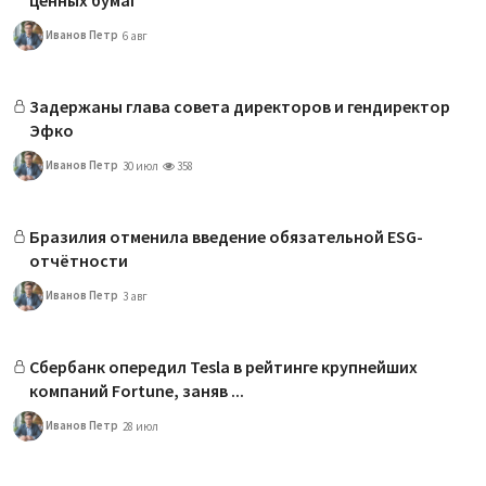
Иванов Петр
6 авг
Задержаны глава совета директоров и гендиректор
Эфко
Иванов Петр
30 июл
358
Бразилия отменила введение обязательной ESG-
отчётности
Иванов Петр
3 авг
Сбербанк опередил Tesla в рейтинге крупнейших
компаний Fortune, заняв ...
Иванов Петр
28 июл