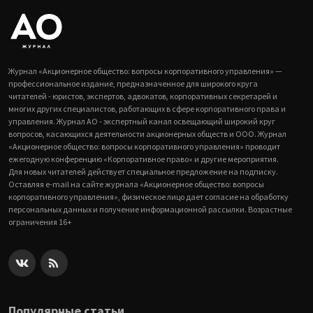
Журнал «Акционерное общество: вопросы корпоративного управления» —
профессиональное издание, предназначенное для широкого круга
читателей - юристов, экспертов, адвокатов, корпоративных секретарей и
многих других специалистов, работающих в сфере корпоративного права и
управления. Журнал АО - экспертный канал освещающий широкий круг
вопросов, касающихся деятельности акционерных обществ и ООО. Журнал
«Акционерное общество: вопросы корпоративного управления» проводит
ежегодную конференцию «Корпоративное право» и другие мероприятия.
Для новых читателей действует специальное предложение на подписку.
Оставляя e-mail на сайте журнала «Акционерное общество: вопросы
корпоративного управления», физическое лицо дает согласие на обработку
персональных данных и получение информационной рассылки. Возрастные
ограничения 16+
Популярные статьи