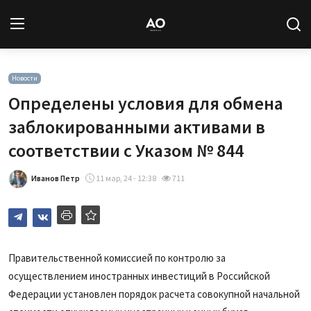
Вход
Регистрация
Новости
Определены условия для обмена
Новости
заблокированными активами в
соответствии с Указом № 844
Статьи
Иванов Петр
11 мар, 24 - 12:38
711
Авторы
Архив
База знаний
Правительственной комиссией по контролю за
осуществлением иностранных инвестиций в Российской
Подписка
Федерации установлен порядок расчета совокупной начальной