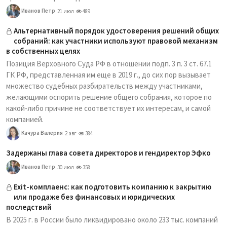
Иванов Петр
21 июл
489
Альтернативный порядок удостоверения решений общих
собраний: как участники используют правовой механизм
в собственных целях
Позиция Верховного Суда РФ в отношении подп. 3 п. 3 ст. 67.1
ГК РФ, представленная им еще в 2019 г., до сих пор вызывает
множество судебных разбирательств между участниками,
желающими оспорить решение общего собрания, которое по
какой-либо причине не соответствует их интересам, и самой
компанией.
Качура Валерия
2 авг
384
Задержаны глава совета директоров и гендиректор Эфко
Иванов Петр
30 июл
358
Exit-комплаенс: как подготовить компанию к закрытию
или продаже без финансовых и юридических
последствий
В 2025 г. в России было ликвидировано около 233 тыс. компаний