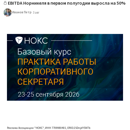
EBITDA Норникеля в первом полугодии выросла на 50%
Иванов Петр
3 авг
Реклама Ассоциации "НОКС", ИНН 7709980401, ERID:2SDnjdY5NTb