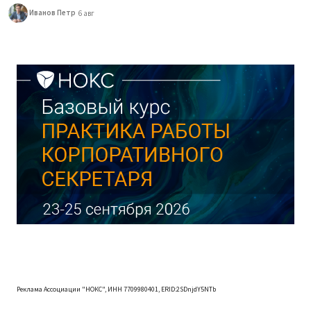
Иванов Петр
6 авг
Реклама Ассоциации "НОКС", ИНН 7709980401, ERID:2SDnjdY5NTb