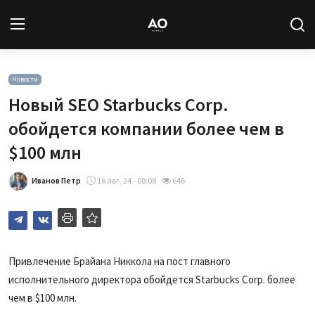
Вход
Регистрация
Новости
Новый SEO Starbucks Corp.
Новости
обойдется компании более чем в
$100 млн
Статьи
Иванов Петр
16 авг, 24 - 08:08
646
Авторы
Архив
База знаний
Привлечение Брайана Никкола на пост главного
исполнительного директора обойдется Starbucks Corp. более
Подписка
чем в $100 млн.