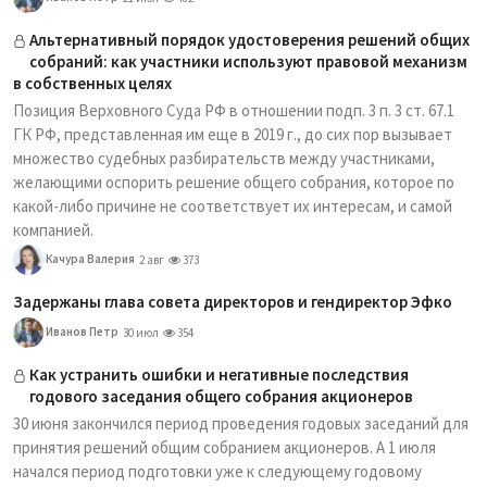
Альтернативный порядок удостоверения решений общих
собраний: как участники используют правовой механизм
в собственных целях
Позиция Верховного Суда РФ в отношении подп. 3 п. 3 ст. 67.1
ГК РФ, представленная им еще в 2019 г., до сих пор вызывает
множество судебных разбирательств между участниками,
желающими оспорить решение общего собрания, которое по
какой-либо причине не соответствует их интересам, и самой
компанией.
Качура Валерия
2 авг
373
Задержаны глава совета директоров и гендиректор Эфко
Иванов Петр
30 июл
354
Как устранить ошибки и негативные последствия
годового заседания общего собрания акционеров
30 июня закончился период проведения годовых заседаний для
принятия решений общим собранием акционеров. А 1 июля
начался период подготовки уже к следующему годовому