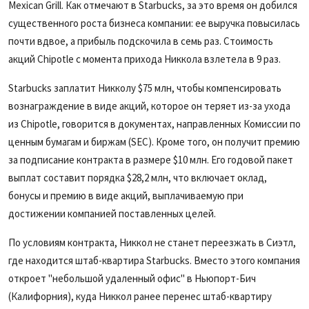
Mexican Grill. Как отмечают в Starbucks, за это время он добился
существенного роста бизнеса компании: ее выручка повысилась
почти вдвое, а прибыль подскочила в семь раз. Стоимость
акций Chipotle с момента прихода Никкола взлетела в 9 раз.
Starbucks заплатит Никколу $75 млн, чтобы компенсировать
вознаграждение в виде акций, которое он теряет из-за ухода
из Chipotle, говорится в документах, направленных Комиссии по
ценным бумагам и биржам (SEC). Кроме того, он получит премию
за подписание контракта в размере $10 млн. Его годовой пакет
выплат составит порядка $28,2 млн, что включает оклад,
бонусы и премию в виде акций, выплачиваемую при
достижении компанией поставленных целей.
По условиям контракта, Никкол не станет переезжать в Сиэтл,
где находится штаб-квартира Starbucks. Вместо этого компания
откроет "небольшой удаленный офис" в Ньюпорт-Бич
(Калифорния), куда Никкол ранее перенес штаб-квартиру