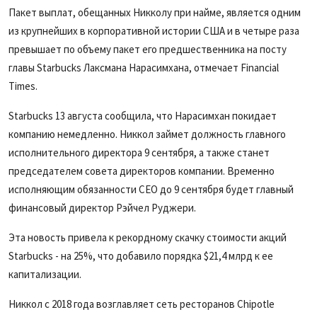
Пакет выплат, обещанных Никколу при найме, является одним
из крупнейших в корпоративной истории США и в четыре раза
превышает по объему пакет его предшественника на посту
главы Starbucks Лаксмана Нарасимхана, отмечает Financial
Times.
Starbucks 13 августа сообщила, что Нарасимхан покидает
компанию немедленно. Никкол займет должность главного
исполнительного директора 9 сентября, а также станет
председателем совета директоров компании. Временно
исполняющим обязанности CEO до 9 сентября будет главный
финансовый директор Рэйчел Руджери.
Эта новость привела к рекордному скачку стоимости акций
Starbucks - на 25%, что добавило порядка $21,4 млрд к ее
капитализации.
Никкол с 2018 года возглавляет сеть ресторанов Chipotle