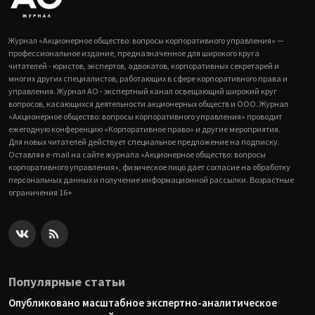
Журнал «Акционерное общество: вопросы корпоративного управления» —
профессиональное издание, предназначенное для широкого круга
читателей - юристов, экспертов, адвокатов, корпоративных секретарей и
многих других специалистов, работающих в сфере корпоративного права и
управления. Журнал АО - экспертный канал освещающий широкий круг
вопросов, касающихся деятельности акционерных обществ и ООО. Журнал
«Акционерное общество: вопросы корпоративного управления» проводит
ежегодную конференцию «Корпоративное право» и другие мероприятия.
Для новых читателей действует специальное предложение на подписку.
Оставляя e-mail на сайте журнала «Акционерное общество: вопросы
корпоративного управления», физическое лицо дает согласие на обработку
персональных данных и получение информационной рассылки. Возрастные
ограничения 16+
Популярные статьи
Опубликовано масштабное экспертно-аналитическое