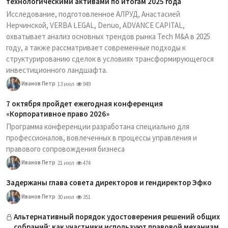
технологическими активами по итогам 2025 года
Исследование, подготовленное АЛРУД, Анастасией
Нерчинской, VERBA LEGAL, Denuo, ADVANCE CAPITAL,
охватывает анализ основных трендов рынка Tech M&A в 2025
году, а также рассматривает современные подходы к
структурированию сделок в условиях трансформирующегося
инвестиционного ландшафта.
Иванов Петр
13 июл
949
7 октября пройдет ежегодная конференция
«Корпоративное право 2026»
Программа конференции разработана специально для
профессионалов, вовлеченных в процессы управления и
правового сопровождения бизнеса
Иванов Петр
21 июл
474
Задержаны глава совета директоров и гендиректор Эфко
Иванов Петр
30 июл
351
Альтернативный порядок удостоверения решений общих
собраний: как участники используют правовой механизм