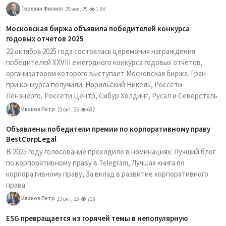
Терехин Филипп
25 ноя, 25
1.8K
Московская биржа объявила победителей конкурса
годовых отчетов 2025
22 октября 2025 года состоялась церемония награждения
победителей XXVIII ежегодного конкурса годовых отчетов,
организатором которого выступает Московская биржа. Гран-
при конкурса получили: Норильский Никель, Россети
Ленэнерго, Россети Центр, Сибур Холдинг, Русал и Северсталь
Иванов Петр
23 окт, 25
682
Объявлены победители премии по корпоративному праву
BestCorpLegal
В 2025 году голосование проходило в номинациях: Лучший блог
по корпоративному праву в Telegram, Лучшая книга по
корпоративному праву, За вклад в развитие корпоративного
права
Иванов Петр
13 окт, 25
703
ESG превращается из горячей темы в непопулярную