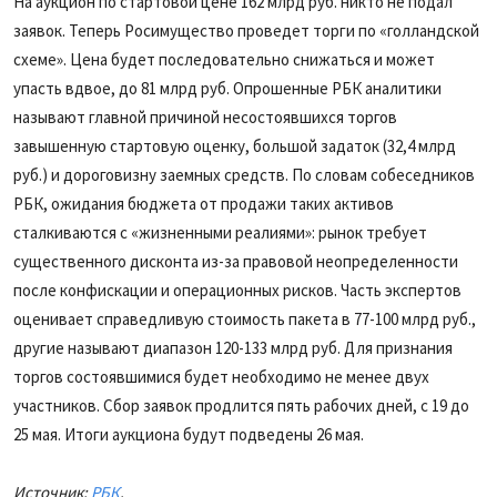
На аукцион по стартовой цене 162 млрд руб. никто не подал
заявок. Теперь Росимущество проведет торги по «голландской
схеме». Цена будет последовательно снижаться и может
упасть вдвое, до 81 млрд руб. Опрошенные РБК аналитики
называют главной причиной несостоявшихся торгов
завышенную стартовую оценку, большой задаток (32,4 млрд
руб.) и дороговизну заемных средств. По словам собеседников
РБК, ожидания бюджета от продажи таких активов
сталкиваются с «жизненными реалиями»: рынок требует
существенного дисконта из-за правовой неопределенности
после конфискации и операционных рисков. Часть экспертов
оценивает справедливую стоимость пакета в 77-100 млрд руб.,
другие называют диапазон 120-133 млрд руб. Для признания
торгов состоявшимися будет необходимо не менее двух
участников. Сбор заявок продлится пять рабочих дней, с 19 до
25 мая. Итоги аукциона будут подведены 26 мая.
Источник:
РБК
.