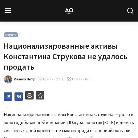
Вход
Регистрация
Новости
Национализированные активы
Новости
Константина Струкова не удалось
продать
Статьи
Иванов Петр
18 май - 23:00
19 май - 07:36
Авторы
Архив
База знаний
Национализированные активы Константина Струкова — долю в
золотодобывающей компании «Южуралзолото» (ЮГК) и девять
Подписка
связанных с ней юрлиц — не смогли продать с первой попытки.