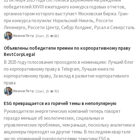
победителей XXVIII ежегодного конкурса годовых отчетов,
организатором которого выступает Московская биржа. Гран-
при конкурса получили: Норильский Никель, Россети
Ленэнерго, Россети Центр, Сибур Холдинг, Русал и Северсталь
Иванов Петр
23 окт, 25
682
Объявлены победители премии по корпоративному праву
BestCorpLegal
В 2025 году голосование проходило в номинациях: Лучший блог
по корпоративному праву в Telegram, Лучшая книга по
корпоративному праву, За вклад в развитие корпоративного
права
Иванов Петр
13 окт, 25
703
ESG превращается из горячей темы в непопулярную
Руководители энергетических компаний теперь говорят
гораздо меньше об экологических, социальных и
управленческих проблемах, чем раньше, поскольку аналитики и
акционеры переходят на другие темы. В последнем квартале
число упоминаний руководителями тематики ESG в