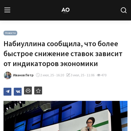
Вход
Регистрация
Новости
Набиуллина сообщила, что более
Новости
быстрое снижение ставок зависит
от индикаторов экономики
Статьи
Иванов Петр
2 июл, 25 - 16:20
3 июл, 25 - 11:06
470
Авторы
Архив
База знаний
Подписка