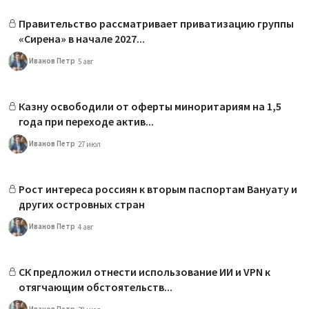
Правительство рассматривает приватизацию группы
«Сирена» в начале 2027...
Иванов Петр
5 авг
Казну освободили от оферты миноритариям на 1,5
года при переходе актив...
Иванов Петр
27 июл
Рост интереса россиян к вторым паспортам Вануату и
других островных стран
Иванов Петр
4 авг
СК предложил отнести использование ИИ и VPN к
отягчающим обстоятельств...
Иванов Петр