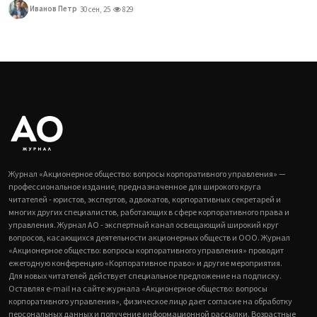
Иванов Петр
30 сен, 25
829
Журнал «Акционерное общество: вопросы корпоративного управления» —
профессиональное издание, предназначенное для широкого круга
читателей - юристов, экспертов, адвокатов, корпоративных секретарей и
многих других специалистов, работающих в сфере корпоративного права и
управления. Журнал АО - экспертный канал освещающий широкий круг
вопросов, касающихся деятельности акционерных обществ и ООО. Журнал
«Акционерное общество: вопросы корпоративного управления» проводит
ежегодную конференцию «Корпоративное право» и другие мероприятия.
Для новых читателей действует специальное предложение на подписку.
Оставляя e-mail на сайте журнала «Акционерное общество: вопросы
корпоративного управления», физическое лицо дает согласие на обработку
персональных данных и получение информационной рассылки. Возрастные