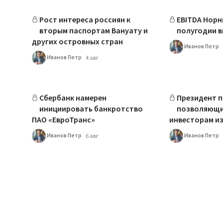
Рост интереса россиян к
EBITDA Норн
вторым паспортам Вануату и
полугодии в
других островных стран
Иванов Петр
Иванов Петр
4 авг
Сбербанк намерен
Президент п
инициировать банкротство
позволяющи
ПАО «ЕвроТранс»
инвесторам из
Иванов Петр
Иванов Петр
6 авг