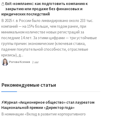
Exit-комплаенс: как подготовить компанию к
закрытию или продаже без финансовых и
юридических последствий
В 2025 г. в России было ликвидировано около 233 тыс.
компаний — на 15% больше, чем годом ранее, при
минимальном количестве новых регистраций за
последние 14 лет. За этими цифрами — три устойчивые
группы причин: экономические (ключевая ставка,
падение покупательной способности, отраслевые
кризисы), д...
Рогова Ксения
2 авг
Рекомендуемые статьи
⚡️Журнал «Акционерное общество» стал лауреатом
Национальной премии «Директор года»
В номинации «Вклад в развитие корпоративного