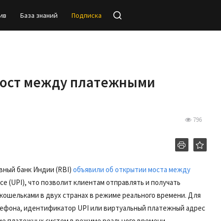
ив
База знаний
Подписка
мост между платежными
796
вный банк Индии (RBI)
объявили об открытии моста между
ace (UPI), что позволит клиентам отправлять и получать
кошельками в двух странах в режиме реального времени. Для
ефона, идентификатор UPI или виртуальный платежный адрес
ие платежных систем в режиме реального времени,