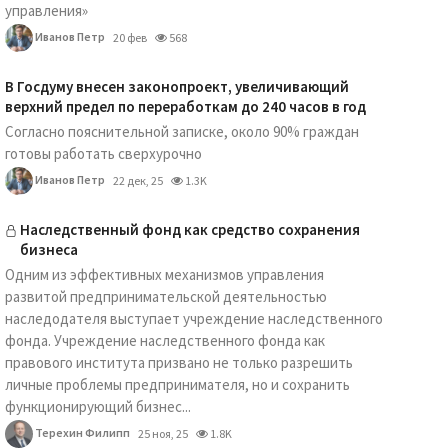
управления»
Иванов Петр
20 фев
568
В Госдуму внесен законопроект, увеличивающий
верхний предел по переработкам до 240 часов в год
Согласно пояснительной записке, около 90% граждан
готовы работать сверхурочно
Иванов Петр
22 дек, 25
1.3K
Наследственный фонд как средство сохранения
бизнеса
Одним из эффективных механизмов управления
развитой предпринимательской деятельностью
наследодателя выступает учреждение наследственного
фонда. Учреждение наследственного фонда как
правового института призвано не только разрешить
личные проблемы предпринимателя, но и сохранить
функционирующий бизнес...
Терехин Филипп
25 ноя, 25
1.8K