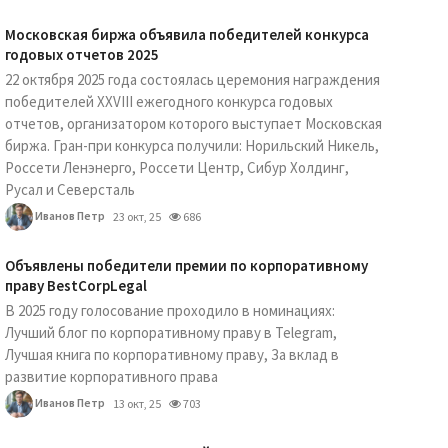
Московская биржа объявила победителей конкурса
годовых отчетов 2025
22 октября 2025 года состоялась церемония награждения
победителей XXVIII ежегодного конкурса годовых
отчетов, организатором которого выступает Московская
биржа. Гран-при конкурса получили: Норильский Никель,
Россети Ленэнерго, Россети Центр, Сибур Холдинг,
Русал и Северсталь
Иванов Петр
23 окт, 25
686
Объявлены победители премии по корпоративному
праву BestCorpLegal
В 2025 году голосование проходило в номинациях:
Лучший блог по корпоративному праву в Telegram,
Лучшая книга по корпоративному праву, За вклад в
развитие корпоративного права
Иванов Петр
13 окт, 25
703