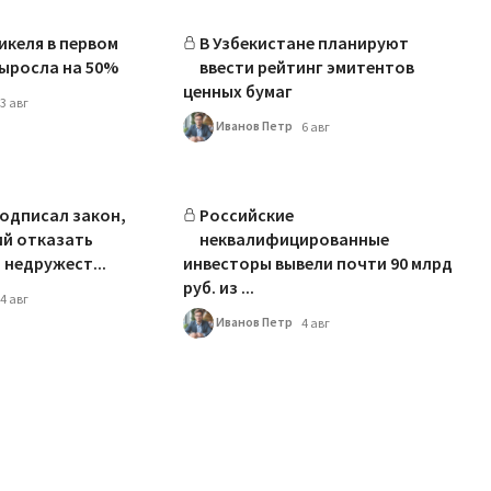
икеля в первом
В Узбекистане планируют
ыросла на 50%
ввести рейтинг эмитентов
ценных бумаг
3 авг
Иванов Петр
6 авг
одписал закон,
Российские
й отказать
неквалифицированные
 недружест...
инвесторы вывели почти 90 млрд
руб. из ...
4 авг
Иванов Петр
4 авг