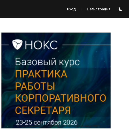
/
Вход
Регистрация
Реклама Ассоциации "НОКС", ИНН 7709980401, ERID:2SDnjdY5NTb