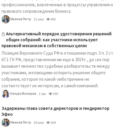
профессионалов, вовлеченных в процессы управления и
правового сопровождения бизнеса
Иванов Петр
21 июл
493
Альтернативный порядок удостоверения решений
общих собраний: как участники используют
правовой механизм в собственных целях
Позиция Верховного Суда РФ в отношении подп. 3 п. 3 ст.
67.1 ГК РФ, представленная им еще в 2019 г., до сих пор
вызывает множество судебных разбирательств между
участниками, желающими оспорить решение общего
собрания, которое по какой-либо причине не
соответствует их интересам, и самой компанией.
Качура Валерия
2 авг
395
Задержаны глава совета директоров и гендиректор
Эфко
Иванов Петр
30 июл
364