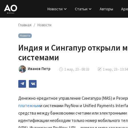
Новости
Статьи
Авторы
Арх
Главная
Новости
Вход
Новости
Регистрация
Индия и Сингапур открыли 
Новости
системами
Статьи
Иванов Петр
1 мар, 23 - 08:33
1 мар, 23 - 13:34
Авторы
Архив
Денежно-кредитное управление Сингапура (MAS) и Резер
платежным
и системами PayNow и Unified Payments Interf
База знаний
средства между банковскими счетами или электронными 
идентификации необходим только номер мобильного тел
Подписка
(VPA). Интеграция PayNow-UPI — первое в мире соединен