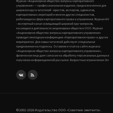
Журнал «Акционерное общество: вопросы корпоративного
управления» — профессиональное издание, предназначенное для
широкого круга читателей - юристов, экспертов, адвокатов,
корпоративных секретарей и многих других специалистов,
работающих в сфере корпоративного права и управления. Журнал АО
- экспертный канал освещающий широкий круг вопросов,
касающихся деятельности акционерных обществ и ООО. Журнал
«Акционерное общество: вопросы корпоративного управления»
проводит ежегодную конференцию «Корпоративное право» и другие
мероприятия. Для новых читателей действует специальное
предложение на подписку. Оставляя e-mail на сайте журнала
«Акционерное общество: вопросы корпоративного управления»,
физическое лицо дает согласие на обработку персональных данных и
получение информационной рассылки. Возрастные ограничения 16+
©2002-2026 Издательство ООО «‎Советник эмитента».