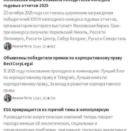
годовых отчетов 2025
22 октября 2025 года состоялась церемония награждения
победителей XXVIII ежегодного конкурса годовых отчетов,
организатором которого выступает Московская биржа. Гран-
при конкурса получили: Норильский Никель, Россети
Ленэнерго, Россети Центр, Сибур Холдинг, Русал и Северсталь
Иванов Петр
23 окт, 25
682
Объявлены победители премии по корпоративному праву
BestCorpLegal
В 2025 году голосование проходило в номинациях: Лучший блог
по корпоративному праву в Telegram, Лучшая книга по
корпоративному праву, За вклад в развитие корпоративного
права
Иванов Петр
13 окт, 25
703
ESG превращается из горячей темы в непопулярную
Руководители энергетических компаний теперь говорят
гораздо меньше об экологических, социальных и
управленческих проблемах, чем раньше, поскольку аналитики и