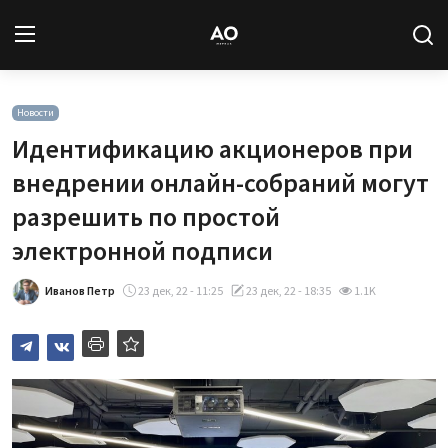
Вход
Регистрация
Новости
Идентификацию акционеров при
Новости
внедрении онлайн-собраний могут
разрешить по простой
Статьи
электронной подписи
Авторы
Иванов Петр
23 дек, 22 - 11:25
23 дек, 22 - 18:35
1.1K
Архив
База знаний
Подписка