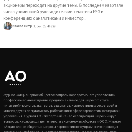
акционеры переходят на другие темы. В последнем квартале
число упоминаний руководителями тематики ESG в
конференциях с аналитиками и инвестор...
Иванов Петр
30 сен, 25
829
Журнал «Акционерное общество: вопросы корпоративного управления» —
профессиональное издание, предназначенное для широкого круга
читателей - юристов, экспертов, адвокатов, корпоративных секретарей и
многих других специалистов, работающих в сфере корпоративного права и
управления. Журнал АО - экспертный канал освещающий широкий круг
вопросов, касающихся деятельности акционерных обществ и ООО. Журнал
«Акционерное общество: вопросы корпоративного управления» проводит
ежегодную конференцию «Корпоративное право» и другие мероприятия.