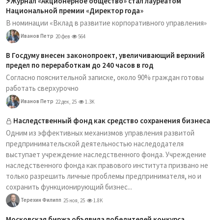
⚡️Журнал «Акционерное общество» стал лауреатом
Национальной премии «Директор года»
В номинации «Вклад в развитие корпоративного управления»
Иванов Петр
20 фев
564
В Госдуму внесен законопроект, увеличивающий верхний
предел по переработкам до 240 часов в год
Согласно пояснительной записке, около 90% граждан готовы
работать сверхурочно
Иванов Петр
22 дек, 25
1.3K
Наследственный фонд как средство сохранения бизнеса
Одним из эффективных механизмов управления развитой
предпринимательской деятельностью наследодателя
выступает учреждение наследственного фонда. Учреждение
наследственного фонда как правового института призвано не
только разрешить личные проблемы предпринимателя, но и
сохранить функционирующий бизнес...
Терехин Филипп
25 ноя, 25
1.8K
Московская биржа объявила победителей конкурса