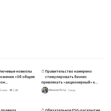
ключевые новеллы
Правительство намерено
ложения «Об общем
стимулировать бизнес
он...
привлекать «акционерный» к...
Иванов Петр
3 июн
1.8K
5 мар
 правила
Обязательное ESG-раскрытие