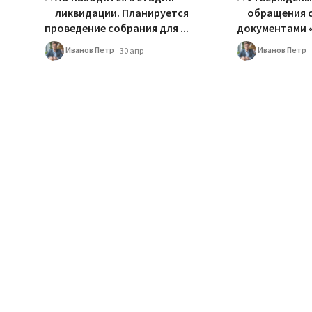
ликвидации. Планируется
обращения 
проведение собрания для ...
документами «
Иванов Петр
Иванов Петр
30 апр