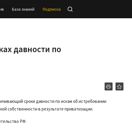
ив
База знаний
Подписка
ках давности по
аничивающий сроки давности по искам об истребовании
ной собственности в результате приватизации.
ительство РФ.