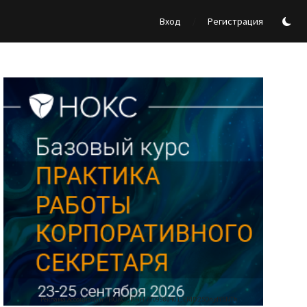
/
Вход
Регистрация
Реклама Ассоциации "НОКС", ИНН 7709980401, ERID:2SDnjdY5NTb