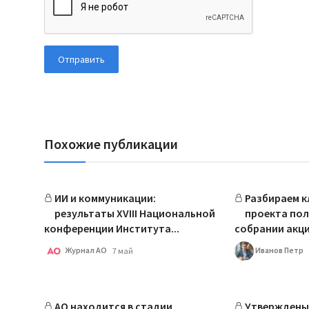
Отправить
Похожие публикации
ИИ и коммуникации:
Разбираем 
результаты ХVIII Национальной
проекта по
конференции Института...
собрании акци
Журнал АО
Иванов Петр
7 май
АО находится в стадии
Утверждены