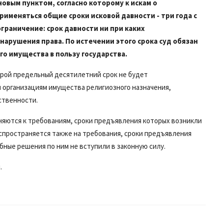
овым пунктом, согласно которому к искам о
именяться общие сроки исковой давности - три года с
граничение: срок давности ни при каких
нарушения права. По истечении этого срока суд обязан
го имущества в пользу государства.
орой предельный десятилетний срок не будет
м организациям имущества религиозного назначения,
ственности.
яются к требованиям, сроки предъявления которых возникли
аспространяется также на требования, сроки предъявления
ебные решения по ним не вступили в законную силу.
.