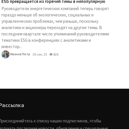
ESG превращается из горячей темы в непопулярную
Руководители энергетических компаний теперь говорят
гораздо меньше об экологических, социальных и
управленческих проблемах, чем раньше, поскольку
аналитики и акционеры переходят на другие темы. В
последнем квартале число упоминаний руководителями
тематики ESG в конференциях с аналитиками и
инвестор...
Иванов Петр
30 сен, 25
826
Рассылка
Присоединяйтесь к списку наших подписчиков, чтобы
получать последние новости, обновления и специальные