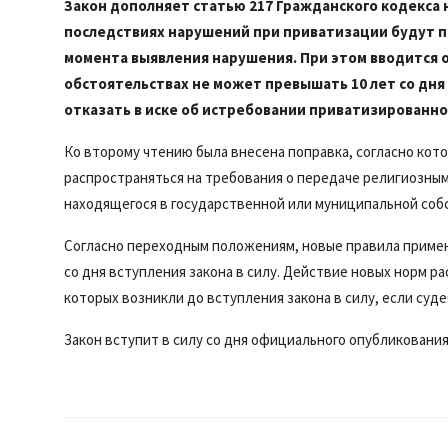
Закон дополняет статью 217 Гражданского кодекса н
последствиях нарушений при приватизации будут пр
момента выявления нарушения. При этом вводится о
обстоятельствах не может превышать 10 лет со дня 
отказать в иске об истребовании приватизированно
Ко второму чтению была внесена поправка, согласно кот
распространяться на требования о передаче религиозны
находящегося в государственной или муниципальной соб
Согласно переходным положениям, новые правила примен
со дня вступления закона в силу. Действие новых норм р
которых возникли до вступления закона в силу, если суд
Закон вступит в силу со дня официального опубликования