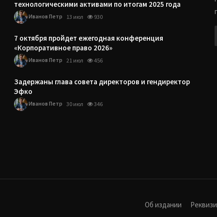
технологическими активами по итогам 2025 года
Иванов Петр
13 июл
930
7 октября пройдет ежегодная конференция
«Корпоративное право 2026»
Иванов Петр
21 июл
456
Задержаны глава совета директоров и гендиректор
Эфко
Иванов Петр
30 июл
346
Об издании
Реквиз