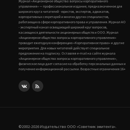
Журнал «Акционерное общество: вопросы корпоративного
управления» — профессиональное издание, предназначенное для
широкого круга читателей - юристов, экспертов, адвокатов,
корпоративных секретарей и многих других специалистов,
работающих в сфере корпоративного права и управления. Журнал АО
- экспертный канал освещающий широкий круг вопросов,
касающихся деятельности акционерных обществ и ООО. Журнал
«Акционерное общество: вопросы корпоративного управления»
проводит ежегодную конференцию «Корпоративное право» и другие
мероприятия. Для новых читателей действует специальное
предложение на подписку. Оставляя e-mail на сайте журнала
«Акционерное общество: вопросы корпоративного управления»,
физическое лицо дает согласие на обработку персональных данных и
получение информационной рассылки. Возрастные ограничения 16+
©2002-2026 Издательство ООО «‎Советник эмитента».