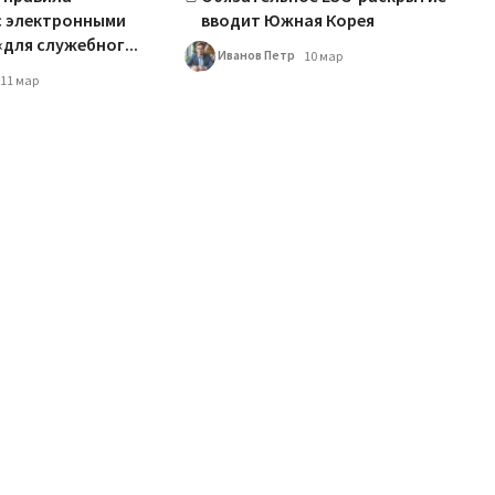
с электронными
вводит Южная Корея
для служебног...
Иванов Петр
10 мар
11 мар