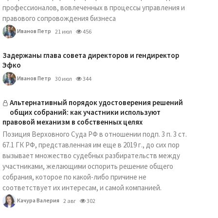
профессионалов, вовлеченных в процессы управления и
правового сопровождения бизнеса
Иванов Петр
21 июл
456
Задержаны глава совета директоров и гендиректор
Эфко
Иванов Петр
30 июл
344
Альтернативный порядок удостоверения решений
общих собраний: как участники используют
правовой механизм в собственных целях
Позиция Верховного Суда РФ в отношении подп. 3 п. 3 ст.
67.1 ГК РФ, представленная им еще в 2019 г., до сих пор
вызывает множество судебных разбирательств между
участниками, желающими оспорить решение общего
собрания, которое по какой-либо причине не
соответствует их интересам, и самой компанией.
Качура Валерия
2 авг
302