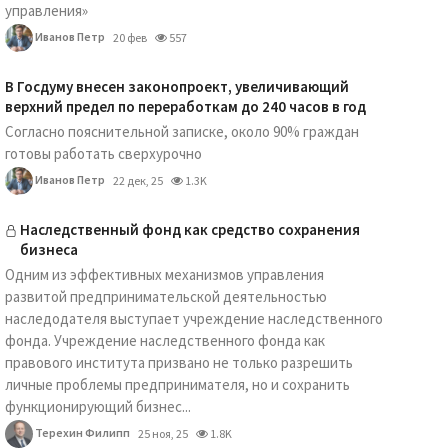
управления»
Иванов Петр
20 фев
557
В Госдуму внесен законопроект, увеличивающий
верхний предел по переработкам до 240 часов в год
Согласно пояснительной записке, около 90% граждан
готовы работать сверхурочно
Иванов Петр
22 дек, 25
1.3K
Наследственный фонд как средство сохранения
бизнеса
Одним из эффективных механизмов управления
развитой предпринимательской деятельностью
наследодателя выступает учреждение наследственного
фонда. Учреждение наследственного фонда как
правового института призвано не только разрешить
личные проблемы предпринимателя, но и сохранить
функционирующий бизнес...
Терехин Филипп
25 ноя, 25
1.8K