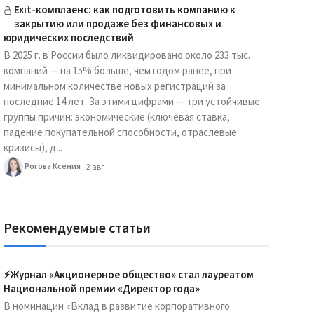
Exit-комплаенс: как подготовить компанию к
закрытию или продаже без финансовых и
юридических последствий
В 2025 г. в России было ликвидировано около 233 тыс.
компаний — на 15% больше, чем годом ранее, при
минимальном количестве новых регистраций за
последние 14 лет. За этими цифрами — три устойчивые
группы причин: экономические (ключевая ставка,
падение покупательной способности, отраслевые
кризисы), д...
Рогова Ксения
2 авг
Рекомендуемые статьи
⚡️Журнал «Акционерное общество» стал лауреатом
Национальной премии «Директор года»
В номинации «Вклад в развитие корпоративного