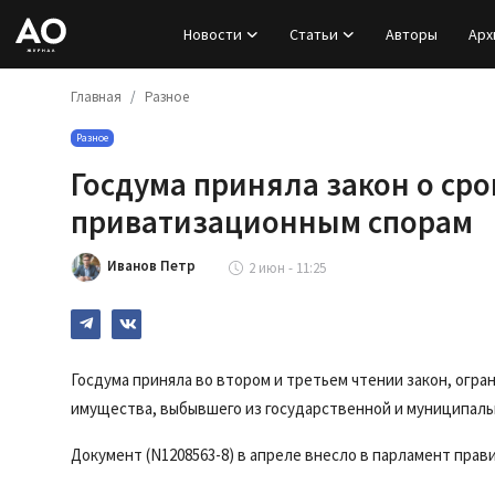
Новости
Статьи
Авторы
Арх
Главная
Разное
Вход
Разное
Регистрация
Госдума приняла закон о сро
Новости
приватизационным спорам
Статьи
Иванов Петр
2 июн - 11:25
Авторы
Архив
Госдума приняла во втором и третьем чтении закон, огр
имущества, выбывшего из государственной и муниципаль
База знаний
Документ (N1208563-8) в апреле внесло в парламент прав
Подписка