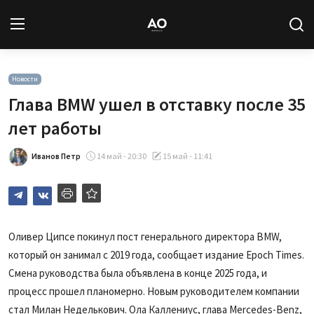
Вход
Регистрация
Новости
Глава BMW ушел в отставку после 35
Новости
лет работы
Статьи
Иванов Петр
14 май - 20:30
15 май - 11:41
Авторы
Архив
Оливер Ципсе покинул пост генерального директора BMW,
который он занимал с 2019 года, сообщает издание Epoch Times.
База знаний
Смена руководства была объявлена в конце 2025 года, и
Подписка
процесс прошел планомерно. Новым руководителем компании
стал Милан Неделькович. Ола Каллениус, глава Mercedes-Benz,