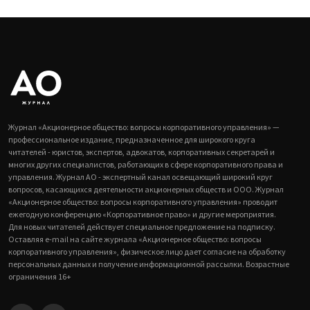
Журнал «Акционерное общество: вопросы корпоративного управления» —
профессиональное издание, предназначенное для широкого круга
читателей - юристов, экспертов, адвокатов, корпоративных секретарей и
многих других специалистов, работающих в сфере корпоративного права и
управления. Журнал АО - экспертный канал освещающий широкий круг
вопросов, касающихся деятельности акционерных обществ и ООО. Журнал
«Акционерное общество: вопросы корпоративного управления» проводит
ежегодную конференцию «Корпоративное право» и другие мероприятия.
Для новых читателей действует специальное предложение на подписку.
Оставляя e-mail на сайте журнала «Акционерное общество: вопросы
корпоративного управления», физическое лицо дает согласие на обработку
персональных данных и получение информационной рассылки. Возрастные
ограничения 16+