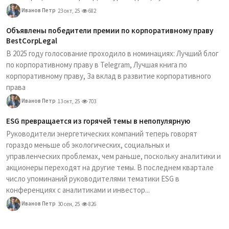
Иванов Петр
23 окт, 25
682
Объявлены победители премии по корпоративному праву
BestCorpLegal
В 2025 году голосование проходило в номинациях: Лучший блог
по корпоративному праву в Telegram, Лучшая книга по
корпоративному праву, За вклад в развитие корпоративного
права
Иванов Петр
13 окт, 25
703
ESG превращается из горячей темы в непопулярную
Руководители энергетических компаний теперь говорят
гораздо меньше об экологических, социальных и
управленческих проблемах, чем раньше, поскольку аналитики и
акционеры переходят на другие темы. В последнем квартале
число упоминаний руководителями тематики ESG в
конференциях с аналитиками и инвестор...
Иванов Петр
30 сен, 25
826