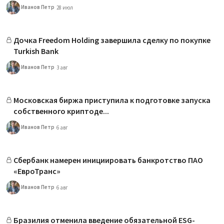
Иванов Петр
28 июл
Дочка Freedom Holding завершила сделку по покупке
Turkish Bank
Иванов Петр
3 авг
Московская биржа приступила к подготовке запуска
собственного криптоде...
Иванов Петр
6 авг
Сбербанк намерен инициировать банкротство ПАО
«ЕвроТранс»
Иванов Петр
6 авг
Бразилия отменила введение обязательной ESG-